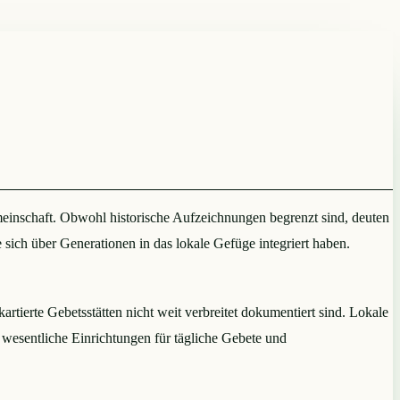
emeinschaft. Obwohl historische Aufzeichnungen begrenzt sind, deuten
sich über Generationen in das lokale Gefüge integriert haben.
rtierte Gebetsstätten nicht weit verbreitet dokumentiert sind. Lokale
esentliche Einrichtungen für tägliche Gebete und