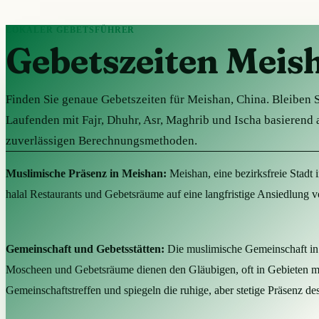
LOKALER GEBETSFÜHRER
Gebetszeiten Meis
Finden Sie genaue Gebetszeiten für Meishan, China. Bleiben 
Laufenden mit Fajr, Dhuhr, Asr, Maghrib und Ischa basierend 
zuverlässigen Berechnungsmethoden.
Muslimische Präsenz in Meishan:
Meishan, eine bezirksfreie Stadt 
halal Restaurants und Gebetsräume auf eine langfristige Ansiedlung v
Gemeinschaft und Gebetsstätten:
Die muslimische Gemeinschaft in M
Moscheen und Gebetsräume dienen den Gläubigen, oft in Gebieten mi
Gemeinschaftstreffen und spiegeln die ruhige, aber stetige Präsenz des