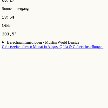
06:27
Sonnenuntergang
19:54
Qibla
303,5°
Berechnungsmethoden · Muslim World League
Gebetszeiten diesen Monat in August
Qibla & Gebetseinstellungen