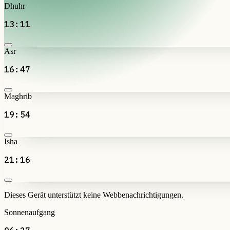
Dhuhr
13:11
Asr
16:47
Maghrib
19:54
Isha
21:16
Dieses Gerät unterstützt keine Webbenachrichtigungen.
Sonnenaufgang