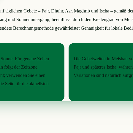
f täglichen Gebete – Fajr, Dhuhr, Asr, Maghrib und Ischa – gemäß der 
ng und Sonnenuntergang, beeinflusst durch den Breitengrad von Meish
rwendete Berechnungsmethode gewährleistet Genauigkeit für lokale Bed
SAISONALER RHYTHMUS
r Sonne. Für genaue Zeiten
Die Gebetszeiten in Meishan ve
n folgt der Zeitzone
Fajr und späteres Ischa, währen
ant; verwenden Sie einen
Variationen sind natürlich aufg
 Seite für die aktuellsten