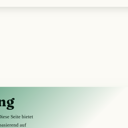
ng
iese Seite bietet
basierend auf