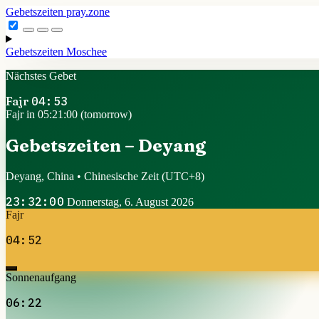
Gebetszeiten
pray.zone
Gebetszeiten
Moschee
Nächstes Gebet
Fajr
04:53
Fajr in 05:20:59 (tomorrow)
Gebetszeiten – Deyang
Deyang, China • Chinesische Zeit
(UTC+8)
23:32:01
Donnerstag, 6. August 2026
Fajr
04:52
Sonnenaufgang
06:22