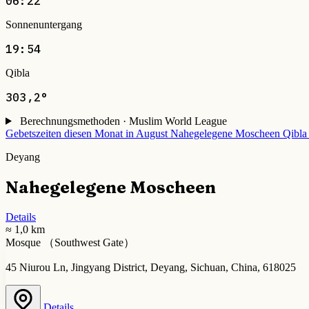
06:22
Sonnenuntergang
19:54
Qibla
303,2°
Berechnungsmethoden · Muslim World League
Gebetszeiten diesen Monat in August
Nahegelegene Moscheen
Qibla
Deyang
Nahegelegene Moscheen
Details
≈ 1,0 km
Mosque （Southwest Gate）
45 Niurou Ln, Jingyang District, Deyang, Sichuan, China, 618025
Details