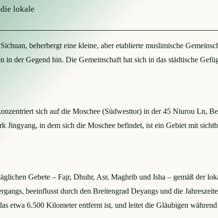
die lokale
Sichuan, beherbergt eine kleine, aber etablierte muslimische Gemeinsc
 in der Gegend hin. Die Gemeinschaft hat sich in das städtische Gefüge 
zentriert sich auf die Moschee (Südwesttor) in der 45 Niurou Ln, Bezi
rk Jingyang, in dem sich die Moschee befindet, ist ein Gebiet mit sich
äglichen Gebete – Fajr, Dhuhr, Asr, Maghrib und Isha – gemäß der loka
rgangs, beeinflusst durch den Breitengrad Deyangs und die Jahreszei
as etwa 6.500 Kilometer entfernt ist, und leitet die Gläubigen während