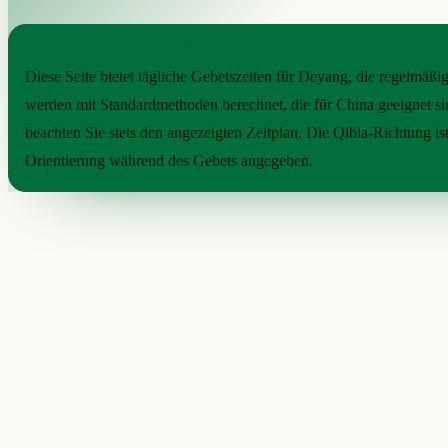
PRAKTISCHE ORIENTIERUNG
Diese Seite bietet tägliche Gebetszeiten für Deyang, die regelmäßig
werden mit Standardmethoden berechnet, die für China geeignet si
beachten Sie stets den angezeigten Zeitplan. Die Qibla-Richtung ist 
Orientierung während des Gebets angegeben.