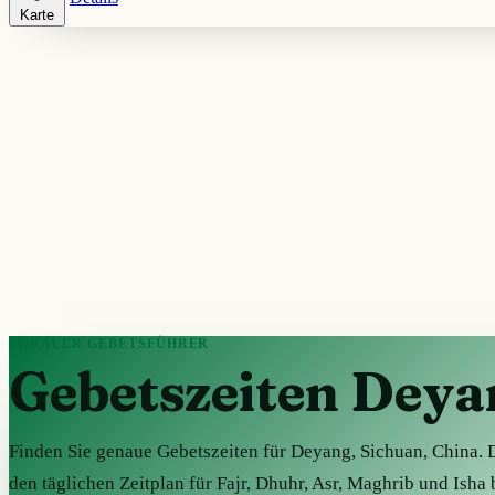
Karte
LOKALER GEBETSFÜHRER
Gebetszeiten Deya
Finden Sie genaue Gebetszeiten für Deyang, Sichuan, China. D
den täglichen Zeitplan für Fajr, Dhuhr, Asr, Maghrib und Isha 