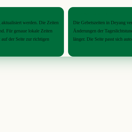
SAISONALER RHYTHMUS
 aktualisiert werden. Die Zeiten
Die Gebetszeiten in Deyang ver
nd. Für genaue lokale Zeiten
Änderungen der Tageslichtstund
auf der Seite zur richtigen
länger. Die Seite passt sich a