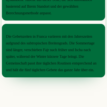
basierend auf Ihrem Standort und der gewählten
Berechnungsmethode anpasst.
SAISONALER RHYTHMUS
Die Gebetszeiten in Franca variieren mit den Jahreszeiten
aufgrund des subtropischen Breitengrads. Die Sommertage
sind länger, verschieben Fajr nach früher und Ischa nach
später, während der Winter kürzere Tage bringt. Die
Gemeinschaft passt ihre täglichen Routinen entsprechend an
und hält die fünf täglichen Gebete das ganze Jahr über ein.