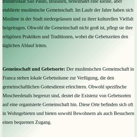
Bundesstaat São Paulo, Brasilien, beheimatet eine kleine, aber
etablierte muslimische Gemeinschaft. Im Laufe der Jahre haben sich
Muslime in der Stadt niedergelassen und zu ihrer kulturellen Vielfalt
beigetragen. Obwohl die Gemeinschaft nicht groß ist, pflegt sie ihre
religiösen Praktiken und Traditionen, wobei die Gebetszeiten den
täglichen Ablauf leiten.
Gemeinschaft und Gebetsorte:
Der muslimischen Gemeinschaft in
Franca stehen lokale Gebetsräume zur Verfügung, die den
gemeinschaftlichen Gottesdienst erleichtern. Obwohl spezifische
Moscheedetails begrenzt sind, deutet die Existenz von Gebetsorten
auf eine organisierte Gemeinschaft hin. Diese Orte befinden sich oft
in Wohngebieten und bieten sowohl Bewohnern als auch Besuchern
einen bequemen Zugang.