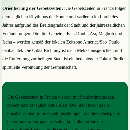
Orientierung der Gebetszeiten:
Die Gebetszeiten in Franca folgen
dem täglichen Rhythmus der Sonne und variieren im Laufe des
Jahres aufgrund des Breitengrads der Stadt und der jahreszeitlichen
Veränderungen. Die fünf Gebete – Fajr, Dhuhr, Asr, Maghrib und
Ischa – werden gemäß der lokalen Zeitzone America/Sao_Paulo
beobachtet. Die Qibla-Richtung ist nach Mekka ausgerichtet, und
die Entfernung zur heiligen Stadt ist ein bedeutender Faktor für die
spirituelle Verbindung der Gemeinschaft.
PRAKTISCHE ORIENTIERUNG
Die Gebetszeiten in Franca werden mit Standardmethoden
berechnet und täglich aktualisiert. Die Stadt beachtet die
brasilianischen Sommerzeitumstellungen, die die Gebetspläne
beeinflussen. Für genaue Zeiten konsultieren Sie die
dynamische Tabelle auf dieser Seite, die sich automatisch