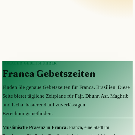
LOKALER GEBETSFÜHRER
Franca Gebetszeiten
Finden Sie genaue Gebetszeiten für Franca, Brasilien. Diese
Seite bietet tägliche Zeitpläne für Fajr, Dhuhr, Asr, Maghrib
und Ischa, basierend auf zuverlässigen
Berechnungsmethoden.
Muslimische Präsenz in Franca:
Franca, eine Stadt im