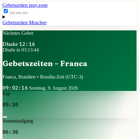
Gebetszeiten
pray.zone
Gebetszeiten
Moschee
Nächstes Gebet
Dhuhr
12:16
Dhuhr in 03:13:44
Gebetszeiten – Franca
Franca, Brasilien • Brasília-Zeit
(UTC-3)
09:02:16
Sonntag, 9. August 2026
Fajr
05:20
Sonnenaufgang
06:36