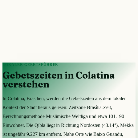
LOKALER GEBETSFÜHRER
Gebetszeiten in Colatina
verstehen
In Colatina, Brasilien, werden die Gebetszeiten aus dem lokalen
Kontext der Stadt heraus gelesen: Zeitzone Brasília-Zeit,
Berechnungsmethode Muslimische Weltliga und etwa 101.190
Einwohner. Die Qibla liegt in Richtung Nordosten (43.14°), Mekka
ist ungefähr 9.227 km entfernt. Nahe Orte wie Baixo Guandu,