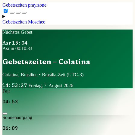
Gebetszeiten
pray.zone
Gebetszeiten
Moschee
Nächstes Gebet
Asr
15:04
Asr in 00:10:32
Gebetszeiten – Colatina
Colatina, Brasilien • Brasília-Zeit
(UTC-3)
14:53:28
Freitag, 7. August 2026
Fajr
04:53
Sonnenaufgang
06:09