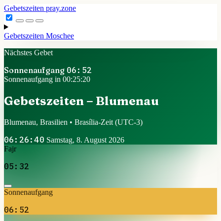
Gebetszeiten
pray.zone
Gebetszeiten
Moschee
Nächstes Gebet
Sonnenaufgang
06:52
Sonnenaufgang in 00:25:20
Gebetszeiten – Blumenau
Blumenau, Brasilien • Brasília-Zeit
(UTC-3)
06:26:40
Samstag, 8. August 2026
Fajr
05:32
Sonnenaufgang
06:52