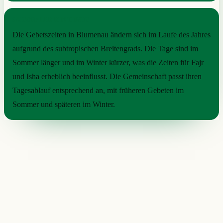
SAISONALER RHYTHMUS
Die Gebetszeiten in Blumenau ändern sich im Laufe des Jahres
aufgrund des subtropischen Breitengrads. Die Tage sind im
Sommer länger und im Winter kürzer, was die Zeiten für Fajr
und Isha erheblich beeinflusst. Die Gemeinschaft passt ihren
Tagesablauf entsprechend an, mit früheren Gebeten im
Sommer und späteren im Winter.