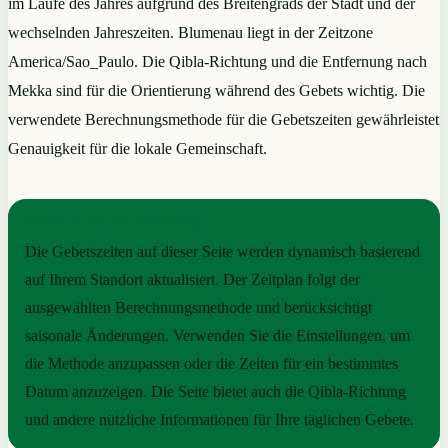
im Laufe des Jahres aufgrund des Breitengrads der Stadt und der
wechselnden Jahreszeiten. Blumenau liegt in der Zeitzone
America/Sao_Paulo. Die Qibla-Richtung und die Entfernung nach
Mekka sind für die Orientierung während des Gebets wichtig. Die
verwendete Berechnungsmethode für die Gebetszeiten gewährleistet
Genauigkeit für die lokale Gemeinschaft.
PRAKTISCHE ORIENTIERUNG
Die Gebetszeiten auf dieser Seite werden dynamisch basierend
auf Ihrem Standort aktualisiert. Der Zeitplan folgt der
ausgewählten Berechnungsmethode und berücksichtigt
saisonale Änderungen. Verwenden Sie die Einstellungen, um
die Methode anzupassen oder die Zeiten für ein bestimmtes
Datum anzuzeigen. Die Seite bietet auch die Qibla-Richtung
und andere nützliche Informationen für Ihre täglichen Gebete.