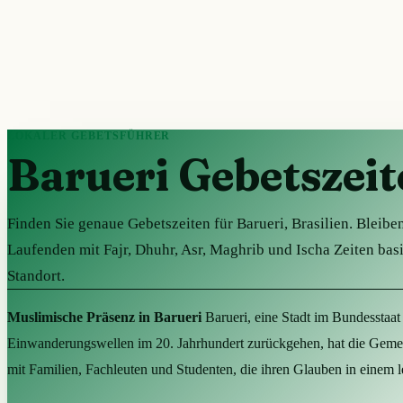
LOKALER GEBETSFÜHRER
Barueri Gebetszei
Finden Sie genaue Gebetszeiten für Barueri, Brasilien. Bleibe
Laufenden mit Fajr, Dhuhr, Asr, Maghrib und Ischa Zeiten bas
Standort.
Muslimische Präsenz in Barueri
Barueri, eine Stadt im Bundesstaat
Einwanderungswellen im 20. Jahrhundert zurückgehen, hat die Gemeins
mit Familien, Fachleuten und Studenten, die ihren Glauben in einem