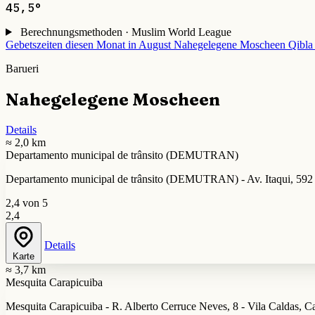
45,5°
Berechnungsmethoden · Muslim World League
Gebetszeiten diesen Monat in August
Nahegelegene Moscheen
Qibla
Barueri
Nahegelegene Moscheen
Details
≈ 2,0 km
Departamento municipal de trânsito (DEMUTRAN)
Departamento municipal de trânsito (DEMUTRAN) - Av. Itaqui, 592 - 
2,4 von 5
2,4
Details
Karte
≈ 3,7 km
Mesquita Carapicuiba
Mesquita Carapicuiba - R. Alberto Cerruce Neves, 8 - Vila Caldas, Ca