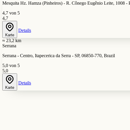
Mesquita Hz. Hamza (Pinheiros) - R. Cônego Eugênio Leite, 1008 - P
4,7 von 5
4,7
Details
Karte
≈ 23,2 km
Serrana
Serrana - Centro, Itapecerica da Serra - SP, 06850-770, Brazil
5,0 von 5
5,0
Details
Karte