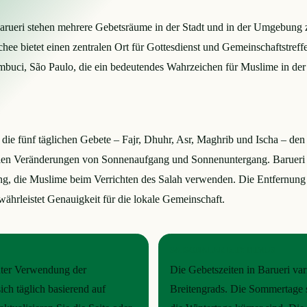
rueri stehen mehrere Gebetsräume in der Stadt und in der Umgebung z
hee bietet einen zentralen Ort für Gottesdienst und Gemeinschaftstreff
ci, São Paulo, die ein bedeutendes Wahrzeichen für Muslime in der Reg
 die fünf täglichen Gebete – Fajr, Dhuhr, Asr, Maghrib und Ischa – de
onalen Veränderungen von Sonnenaufgang und Sonnenuntergang. Barueri
tung, die Muslime beim Verrichten des Salah verwenden. Die Entfernun
hrleistet Genauigkeit für die lokale Gemeinschaft.
SAISONALER RHYTHMUS
unter Verwendung der
Die Gebetszeiten in Barueri var
ch täglich basierend auf
Breitengrads. Die Sommertage s