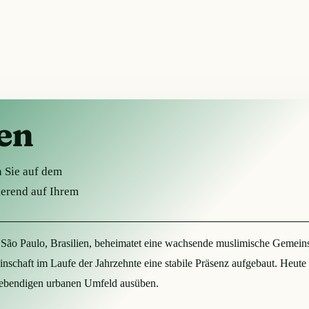
ten
n Sie auf dem
ierend auf Ihrem
 São Paulo, Brasilien, beheimatet eine wachsende muslimische Gemeins
chaft im Laufe der Jahrzehnte eine stabile Präsenz aufgebaut. Heute t
 lebendigen urbanen Umfeld ausüben.