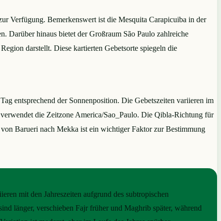
ur Verfügung. Bemerkenswert ist die Mesquita Carapicuiba in der
en. Darüber hinaus bietet der Großraum São Paulo zahlreiche
ion darstellt. Diese kartierten Gebetsorte spiegeln die
n Tag entsprechend der Sonnenposition. Die Gebetszeiten variieren im
 verwendet die Zeitzone America/Sao_Paulo. Die Qibla-Richtung für
g von Barueri nach Mekka ist ein wichtiger Faktor zur Bestimmung
iieren mit den Jahreszeiten aufgrund des subtropischen
ind länger, verschieben Fajr früher und Maghrib später, während