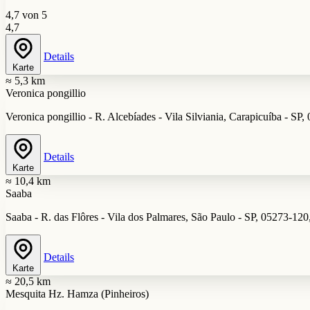
4,7 von 5
4,7
Details
Karte
≈ 5,3 km
Veronica pongillio
Veronica pongillio - R. Alcebíades - Vila Silviania, Carapicuíba - SP,
Details
Karte
≈ 10,4 km
Saaba
Saaba - R. das Flôres - Vila dos Palmares, São Paulo - SP, 05273-120,
Details
Karte
≈ 20,5 km
Mesquita Hz. Hamza (Pinheiros)