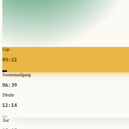
Fajr
05:22
Sonnenaufgang
06:39
Dhuhr
12:14
Asr