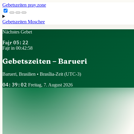
Gebetszeiten
pray.zone
Gebetszeiten
Moschee
Nächstes Gebet
Fajr
05:22
Fajr in 00:42:57
Gebetszeiten – Barueri
Barueri, Brasilien • Brasília-Zeit
(UTC-3)
04:39:03
Freitag, 7. August 2026