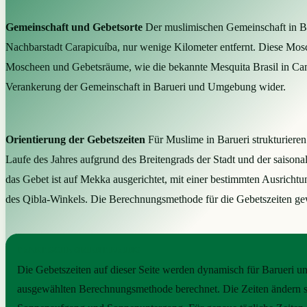
Gemeinschaft und Gebetsorte
Der muslimischen Gemeinschaft in Ba
Nachbarstadt Carapicuíba, nur wenige Kilometer entfernt. Diese Mosc
Moscheen und Gebetsräume, wie die bekannte Mesquita Brasil in Cambu
Verankerung der Gemeinschaft in Barueri und Umgebung wider.
Orientierung der Gebetszeiten
Für Muslime in Barueri strukturieren
Laufe des Jahres aufgrund des Breitengrads der Stadt und der sais
das Gebet ist auf Mekka ausgerichtet, mit einer bestimmten Ausrich
des Qibla-Winkels. Die Berechnungsmethode für die Gebetszeiten gewä
PRAKTISCHE ORIENTIERUNG
Die Gebetszeiten auf dieser Seite werden dynamisch für Barueri 
ausgewählten Berechnungsmethode berechnet. Die Zeiten ändern si