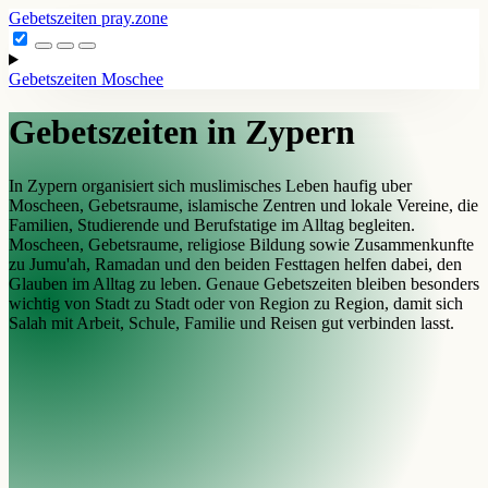
Gebetszeiten
pray.zone
Gebetszeiten
Moschee
Gebetszeiten in Zypern
In Zypern organisiert sich muslimisches Leben haufig uber
Moscheen, Gebetsraume, islamische Zentren und lokale Vereine, die
Familien, Studierende und Berufstatige im Alltag begleiten.
Moscheen, Gebetsraume, religiose Bildung sowie Zusammenkunfte
zu Jumu'ah, Ramadan und den beiden Festtagen helfen dabei, den
Glauben im Alltag zu leben. Genaue Gebetszeiten bleiben besonders
wichtig von Stadt zu Stadt oder von Region zu Region, damit sich
Salah mit Arbeit, Schule, Familie und Reisen gut verbinden lasst.