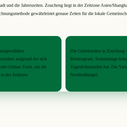
tadt und die Jahreszeiten. Zoucheng liegt in der Zeitzone Asien/Shang
ungsmethode gewährleistet genaue Zeiten für die lokale Gemeinschaft.
SAISONALER RHYTHMUS
r ausgewählten
Die Gebetszeiten in Zoucheng v
eszeiten aufgrund der sich
Breitengrads. Sommertage bring
oder Online-Tools, um die
Tageslichtstunden hat. Die Varia
in der Zeitzone
Nordhalbkugel.