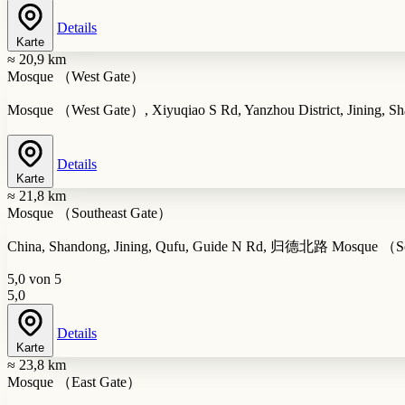
Details
Karte
≈ 20,9 km
Mosque （West Gate）
Mosque （West Gate）, Xiyuqiao S Rd, Yanzhou District, Jining, S
Details
Karte
≈ 21,8 km
Mosque （Southeast Gate）
China, Shandong, Jining, Qufu, Guide N Rd, 归德北路 Mosque 
5,0 von 5
5,0
Details
Karte
≈ 23,8 km
Mosque （East Gate）