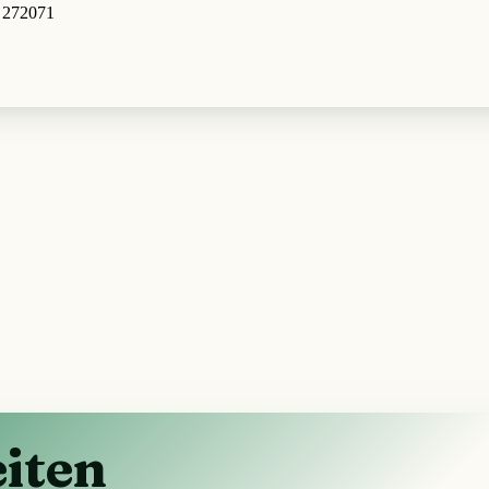
, 272071
iten