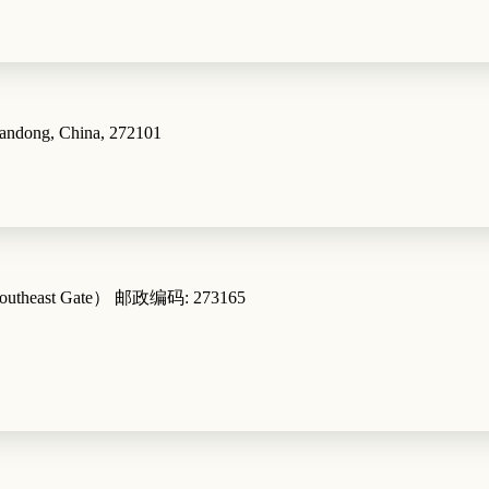
handong, China, 272101
（Southeast Gate） 邮政编码: 273165