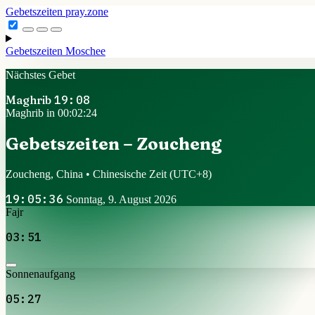
Gebetszeiten
pray.zone
Gebetszeiten
Moschee
Nächstes Gebet
Maghrib
19:08
Maghrib in 00:02:23
Gebetszeiten – Zoucheng
Zoucheng, China • Chinesische Zeit
(UTC+8)
19:05:37
Sonntag, 9. August 2026
Fajr
03:51
Sonnenaufgang
05:27