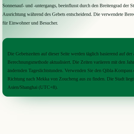
Sonnenauf- und -untergangs, beeinflusst durch den Breitengrad der S
Ausrichtung während des Gebets entscheidend. Die verwendete Berechn
für Einwohner und Besucher.
PRAKTISCHE ORIENTIERUNG
Die Gebetszeiten auf dieser Seite werden täglich basierend auf de
Berechnungsmethode aktualisiert. Die Zeiten variieren mit den Jahr
ändernden Tageslichtstunden. Verwenden Sie den Qibla-Kompass 
Richtung nach Mekka von Zoucheng aus zu finden. Die Stadt liegt 
Asien/Shanghai (UTC+8).