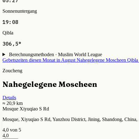
05:27
Sonnenuntergang
19:08
Qibla
306,5°
Berechnungsmethoden · Muslim World League
Gebetszeiten diesen Monat in August
Nahegelegene Moscheen
Qibla
Zoucheng
Nahegelegene Moscheen
Details
≈ 20,9 km
Mosque Xiyuqiao S Rd
Mosque, Xiyuqiao S Rd, Yanzhou District, Jining, Shandong, China,
4,0 von 5
4,0