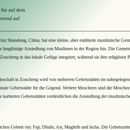
 Sie auf dem
ierend auf
inz Shandong, China, hat eine kleine, aber etablierte muslimische Gem
 langfristige Ansiedlung von Muslimen in der Region hin. Die Gemeinsc
Zoucheng in das lokale Gefüge integriert, während sie ihre religiösen 
schaft in Zoucheng wird von mehreren Gebetsstätten im nahegelegenen
trale Gebetsstätte für die Gegend. Weitere Moscheen sind die Mosche
artierten Gebetsstätten verdeutlichen die Ansiedlung der muslimisch
ichen Gebete ein: Fajr, Dhuhr, Asr, Maghrib und Ischa. Die Gebetszei