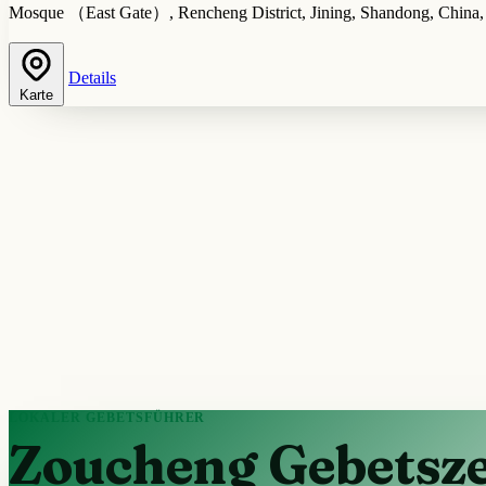
Mosque （East Gate）, Rencheng District, Jining, Shandong, China
Details
Karte
LOKALER GEBETSFÜHRER
Zoucheng Gebetsze