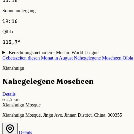
05:16
Sonnenuntergang
19:16
Qibla
305,7°
Berechnungsmethoden · Muslim World League
Gebetszeiten diesen Monat in August
Nahegelegene Moscheen
Qibla
Xianshuigu
Nahegelegene Moscheen
Details
≈ 2,5 km
Xianshuigu Mosque
Xianshuigu Mosque, Jingu Ave, Jinnan District, China, 300355
Details