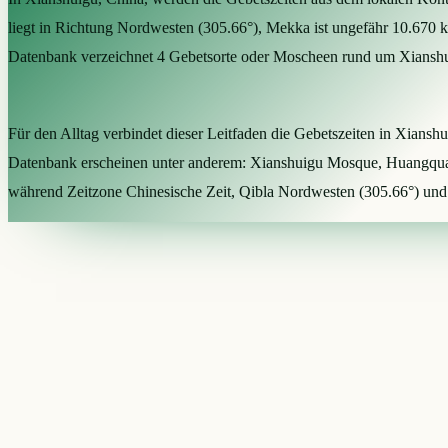
liegt in Richtung Nordwesten (305.66°), Mekka ist ungefähr 10.670 
Datenbank verzeichnet 4 Gebetsorte oder Moscheen rund um Xiansh
Für den Alltag verbindet dieser Leitfaden die Gebetszeiten in Xians
Datenbank erscheinen unter anderem: Xianshuigu Mosque, Huangquan
während Zeitzone Chinesische Zeit, Qibla Nordwesten (305.66°) und