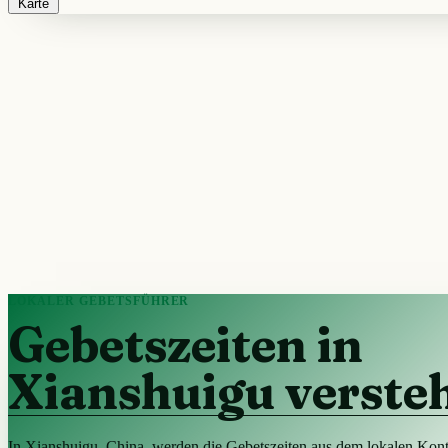
Karte
LOKALER GEBETSFÜHRER
Gebetszeiten in
Xianshuigu verste
In Xianshuigu, China, werden die Gebetszeiten aus dem lokalen Kont