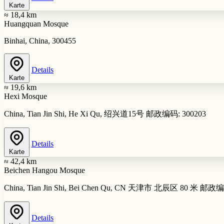
Karte
≈ 18,4 km
Huangquan Mosque
Binhai, China, 300455
Details
Karte
≈ 19,6 km
Hexi Mosque
China, Tian Jin Shi, He Xi Qu, 绍兴道15号 邮政编码: 300203
Details
Karte
≈ 42,4 km
Beichen Hangou Mosque
China, Tian Jin Shi, Bei Chen Qu, CN 天津市 北辰区 80 米 邮政编
Details