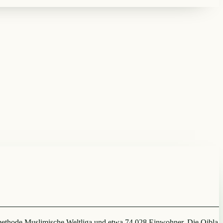
smethode Muslimische Weltliga und etwa 74.028 Einwohner. Die Qibla