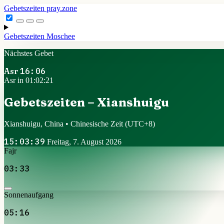
Gebetszeiten
pray.zone
Gebetszeiten
Moschee
Nächstes Gebet
Asr
16:06
Asr in 01:02:20
Gebetszeiten – Xianshuigu
Xianshuigu, China • Chinesische Zeit
(UTC+8)
15:03:40
Freitag, 7. August 2026
Fajr
03:33
Sonnenaufgang
05:16