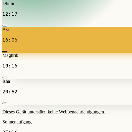
Dhuhr
12:17
Asr
16:06
Maghrib
19:16
Isha
20:52
Dieses Gerät unterstützt keine Webbenachrichtigungen.
Sonnenaufgang