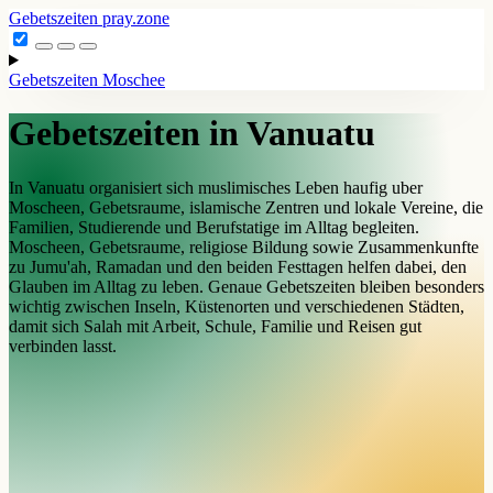
Gebetszeiten
pray.zone
Gebetszeiten
Moschee
Gebetszeiten in Vanuatu
In Vanuatu organisiert sich muslimisches Leben haufig uber
Moscheen, Gebetsraume, islamische Zentren und lokale Vereine, die
Familien, Studierende und Berufstatige im Alltag begleiten.
Moscheen, Gebetsraume, religiose Bildung sowie Zusammenkunfte
zu Jumu'ah, Ramadan und den beiden Festtagen helfen dabei, den
Glauben im Alltag zu leben. Genaue Gebetszeiten bleiben besonders
wichtig zwischen Inseln, Küstenorten und verschiedenen Städten,
damit sich Salah mit Arbeit, Schule, Familie und Reisen gut
verbinden lasst.