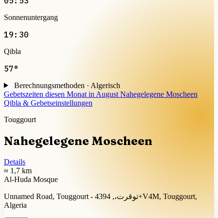
05:53
Sonnenuntergang
19:30
Qibla
57°
Berechnungsmethoden · Algerisch
Gebetszeiten diesen Monat in August
Nahegelegene Moscheen
Qibla & Gebetseinstellungen
Touggourt
Nahegelegene Moscheen
Details
≈ 1,7 km
Al-Huda Mosque
Unnamed Road, Touggourt - توقرت،, 4394+V4M, Touggourt,
Algeria