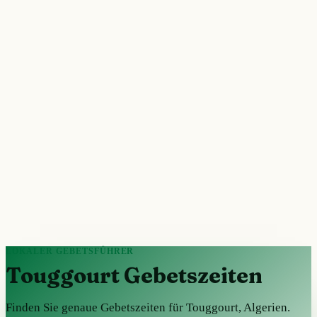
LOKALER GEBETSFÜHRER
Touggourt Gebetszeiten
Finden Sie genaue Gebetszeiten für Touggourt, Algerien.