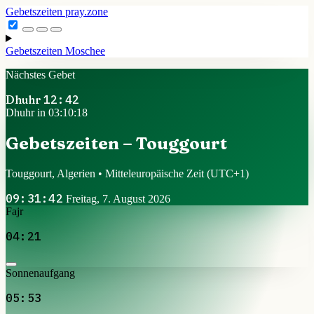
Gebetszeiten
pray.zone
Gebetszeiten
Moschee
Nächstes Gebet
Dhuhr
12:42
Dhuhr in 03:10:17
Gebetszeiten – Touggourt
Touggourt, Algerien • Mitteleuropäische Zeit
(UTC+1)
09:31:43
Freitag, 7. August 2026
Fajr
04:21
Sonnenaufgang
05:53