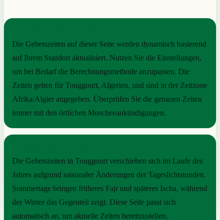
PRAKTISCHE ORIENTIERUNG
Die Gebetszeiten auf dieser Seite werden dynamisch basierend
auf Ihrem Standort aktualisiert. Nutzen Sie die Einstellungen,
um bei Bedarf die Berechnungsmethode anzupassen. Die
Zeiten gelten für Touggourt, Algerien, und sind in der Zeitzone
Afrika/Algier angegeben. Überprüfen Sie die genauen Zeiten
immer mit den örtlichen Moscheeankündigungen.
SAISONALER RHYTHMUS
Die Gebetszeiten in Touggourt verschieben sich im Laufe des
Jahres aufgrund saisonaler Änderungen der Tageslichtstunden.
Sommertage bringen früheres Fajr und späteres Ischa, während
der Winter das Gegenteil zeigt. Diese Seite passt sich
automatisch an, um aktuelle Zeiten bereitzustellen.