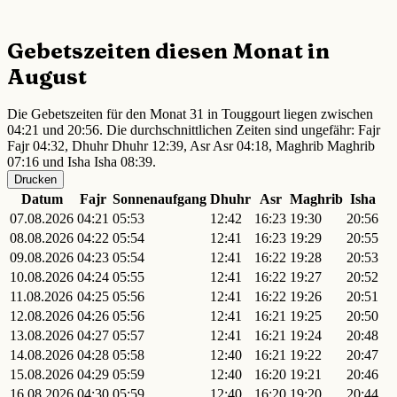
Gebetszeiten diesen Monat in
August
Die Gebetszeiten für den Monat 31 in Touggourt liegen zwischen
04:21 und 20:56. Die durchschnittlichen Zeiten sind ungefähr: Fajr
Fajr 04:32, Dhuhr Dhuhr 12:39, Asr Asr 04:18, Maghrib Maghrib
07:16 und Isha Isha 08:39.
Drucken
Datum
Fajr
Sonnenaufgang
Dhuhr
Asr
Maghrib
Isha
07.08.2026
04:21
05:53
12:42
16:23
19:30
20:56
08.08.2026
04:22
05:54
12:41
16:23
19:29
20:55
09.08.2026
04:23
05:54
12:41
16:22
19:28
20:53
10.08.2026
04:24
05:55
12:41
16:22
19:27
20:52
11.08.2026
04:25
05:56
12:41
16:22
19:26
20:51
12.08.2026
04:26
05:56
12:41
16:21
19:25
20:50
13.08.2026
04:27
05:57
12:41
16:21
19:24
20:48
14.08.2026
04:28
05:58
12:40
16:21
19:22
20:47
15.08.2026
04:29
05:59
12:40
16:20
19:21
20:46
16.08.2026
04:30
05:59
12:40
16:20
19:20
20:44