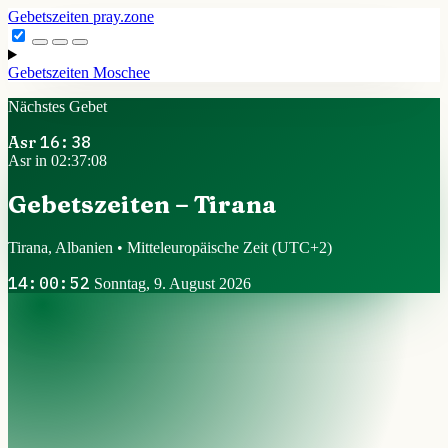
Gebetszeiten
pray.zone
Gebetszeiten
Moschee
Nächstes Gebet
Asr
16:38
Asr in 02:37:07
Gebetszeiten – Tirana
Tirana, Albanien • Mitteleuropäische Zeit
(UTC+2)
14:00:53
Sonntag, 9. August 2026