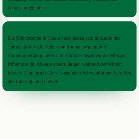
Gebets angegeben.
SAISONALER RHYTHMUS
Die Gebetszeiten in Tirana verschieben sich im Laufe des
Jahres, da sich die Zeiten von Sonnenaufgang und
Sonnenuntergang ändern. Im Sommer beginnen die Morgen
früher und die Abende dauern länger, während der Winter
kürzere Tage bringt. Diese saisonalen Schwankungen betreffen
alle fünf täglichen Gebete.