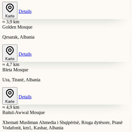
Details
Karte
≈ 3,9 km
Golden Mosque
Qesarak, Albania
Details
Karte
≈ 4,7 km
Bleta Mosque
Ura, Tiranë, Albania
Details
Karte
≈ 4,9 km
Baitul-Awwal Mosque
Xhemati Musliman Ahmedia i Shqipërisë, Rruga dytësore, Pranë
Vodafonit, km1, Kashar, Albania