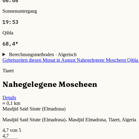
06:08
Sonnenuntergang
19:53
Qibla
68,4°
Berechnungsmethoden · Algerisch
Gebetszeiten diesen Monat in August
Nahegelegene Moscheen
Qibla
Tiaret
Nahegelegene Moscheen
Details
≈ 0,1 km
Masdjid Said Sirate (Elmadrasa)
Masdjid Said Sirate (Elmadrasa)، Masdjid Elmadrasa, Tiaret, Algeria
4,7 von 5
4,7