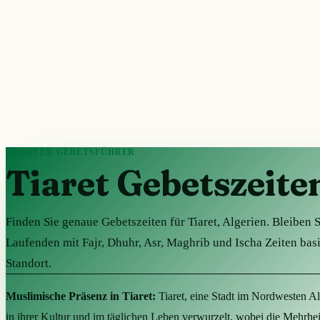
LOKALER GEBETSFÜHRER
Tiaret Gebetszeite
Finden Sie genaue Gebetszeiten für Tiaret, Algerien. Bleiben 
Laufenden mit Fajr, Dhuhr, Asr, Maghrib und Ischa Zeiten bas
Standort.
Muslimische Präsenz in Tiaret:
Tiaret, eine Stadt im Nordwesten Alge
in ihrer Kultur und im täglichen Leben verwurzelt, wobei die Mehrhei