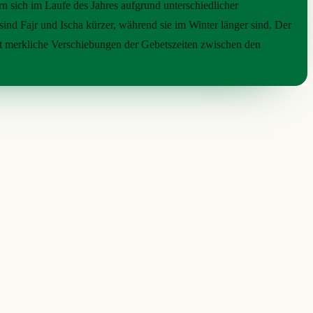
rn sich im Laufe des Jahres aufgrund unterschiedlicher
ind Fajr und Ischa kürzer, während sie im Winter länger sind. Der
ht merkliche Verschiebungen der Gebetszeiten zwischen den