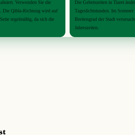
alisiert. Verwenden Sie die
Die Gebetszeiten in Tiaret ände
. Die Qibla-Richtung wird auf
Tageslichtstunden. Im Sommer s
Seite regelmäßig, da sich die
Breitengrad der Stadt verursac
Jahreszeiten.
st