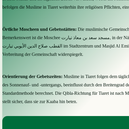
befolgen die Muslime in Tiaret weiterhin ihre religiösen Pflichten, ein
Örtliche Moscheen und Gebetsstätten:
Die muslimische Gemeinschaf
Bemerkenswert ist die Moschee مسجد سعد بن معاذ تيارت, in der Nähe des CEM Moufdi Zakaria an der N23, die als zentrale Gebetsstätte für die Bewohner dient. Weitere bedeutende Moscheen sind المسجد
القطب صلاح الدين الأيوبي تيارت im Stadtzentrum und Masjid Al Emir Abd El Kader مسجد الأمير عبد القادر تيارت. Gebetsstätten gibt es auch in Gebieten wie زعرورة, المنار und Sougueur, was die weite
Verbreitung der Gemeinschaft widerspiegelt.
Orientierung der Gebetszeiten:
Muslime in Tiaret folgen dem täglic
des Sonnenauf- und -untergangs, beeinflusst durch den Breitengrad der
Standardmethode berechnet. Die Qibla-Richtung für Tiaret ist nach Mek
stellt sicher, dass sie zur Kaaba hin beten.
PRAKTISCHE ORIENTIERUNG