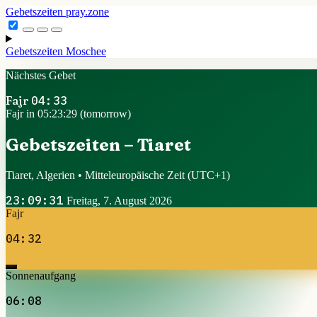
Gebetszeiten
pray.zone
Gebetszeiten
Moschee
Nächstes Gebet
Fajr
04:33
Fajr in 05:23:28 (tomorrow)
Gebetszeiten – Tiaret
Tiaret, Algerien • Mitteleuropäische Zeit
(UTC+1)
23:09:32
Freitag, 7. August 2026
Fajr
04:32
Sonnenaufgang
06:08