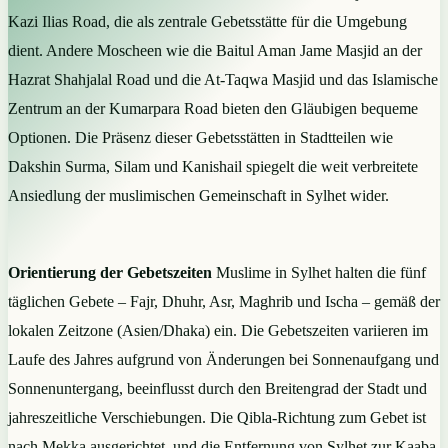
Kazi Ilias Road, die als zentrale Gebetsstätte für die Umgebung
dient. Andere Moscheen wie die Baitul Aman Jame Masjid an der
Hazrat Shahjalal Road und die At-Taqwa Masjid und das Islamische
Zentrum an der Kumarpara Road bieten den Gläubigen bequeme
Optionen. Die Präsenz dieser Gebetsstätten in Stadtteilen wie
Dakshin Surma, Silam und Kanishail spiegelt die weit verbreitete
Ansiedlung der muslimischen Gemeinschaft in Sylhet wider.
Orientierung der Gebetszeiten
Muslime in Sylhet halten die fünf
täglichen Gebete – Fajr, Dhuhr, Asr, Maghrib und Ischa – gemäß der
lokalen Zeitzone (Asien/Dhaka) ein. Die Gebetszeiten variieren im
Laufe des Jahres aufgrund von Änderungen bei Sonnenaufgang und
Sonnenuntergang, beeinflusst durch den Breitengrad der Stadt und
jahreszeitliche Verschiebungen. Die Qibla-Richtung zum Gebet ist
nach Mekka ausgerichtet, und die Entfernung von Sylhet zur Kaaba