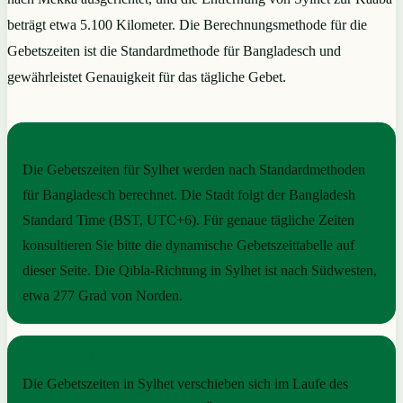
beträgt etwa 5.100 Kilometer. Die Berechnungsmethode für die
Gebetszeiten ist die Standardmethode für Bangladesch und
gewährleistet Genauigkeit für das tägliche Gebet.
PRAKTISCHE ORIENTIERUNG
Die Gebetszeiten für Sylhet werden nach Standardmethoden
für Bangladesch berechnet. Die Stadt folgt der Bangladesh
Standard Time (BST, UTC+6). Für genaue tägliche Zeiten
konsultieren Sie bitte die dynamische Gebetszeittabelle auf
dieser Seite. Die Qibla-Richtung in Sylhet ist nach Südwesten,
etwa 277 Grad von Norden.
SAISONALER RHYTHMUS
Die Gebetszeiten in Sylhet verschieben sich im Laufe des