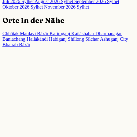
Juli 2026 Sylhet
August 2026 Sylhet
September 2026 Sylhet
Oktober 2026 Sylhet
November 2026 Sylhet
Orte in der Nähe
Chhātak
Maulavi Bāzār
Karīmganj
Kailāshahar
Dharmanagar
Baniachang
Hailākāndi
Habiganj
Shillong
Silchar
Āshuganj City
Bhairab Bāzār