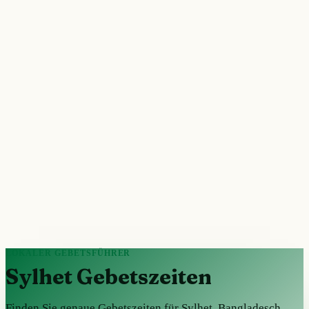
LOKALER GEBETSFÜHRER
Sylhet Gebetszeiten
Finden Sie genaue Gebetszeiten für Sylhet, Bangladesch.