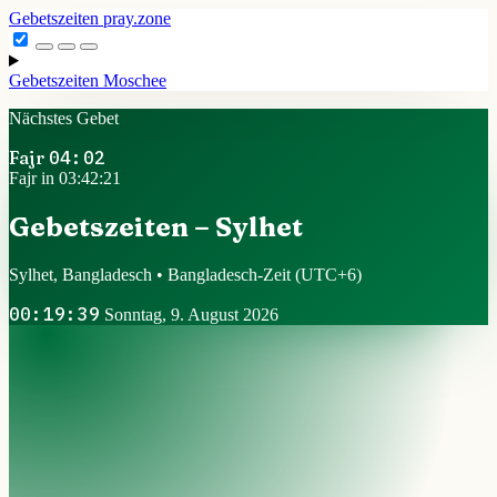
Gebetszeiten
pray.zone
Gebetszeiten
Moschee
Nächstes Gebet
Fajr
04:02
Fajr in 03:42:20
Gebetszeiten – Sylhet
Sylhet, Bangladesch • Bangladesch-Zeit
(UTC+6)
00:19:40
Sonntag, 9. August 2026