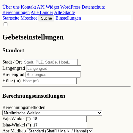
Über uns
Kontakt
API
Widget
WordPress
Datenschutz
Berechnungen
Alle Länder
Alle Städte
Startseite
Moschee
Einstellungen
Suche
Gebetseinstellungen
Standort
Stadt / Ort
Längengrad
Breitengrad
Höhe (m)
Berechnungseinstellungen
Berechnungsmethoden
Fajr-Winkel (°)
Isha-Winkel (°)
Asr Madhab