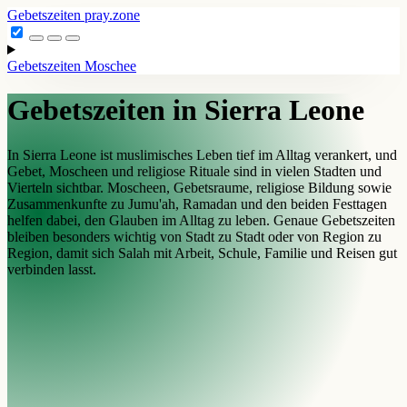
Gebetszeiten
pray.zone
Gebetszeiten
Moschee
Gebetszeiten in Sierra Leone
In Sierra Leone ist muslimisches Leben tief im Alltag verankert, und
Gebet, Moscheen und religiose Rituale sind in vielen Stadten und
Vierteln sichtbar. Moscheen, Gebetsraume, religiose Bildung sowie
Zusammenkunfte zu Jumu'ah, Ramadan und den beiden Festtagen
helfen dabei, den Glauben im Alltag zu leben. Genaue Gebetszeiten
bleiben besonders wichtig von Stadt zu Stadt oder von Region zu
Region, damit sich Salah mit Arbeit, Schule, Familie und Reisen gut
verbinden lasst.