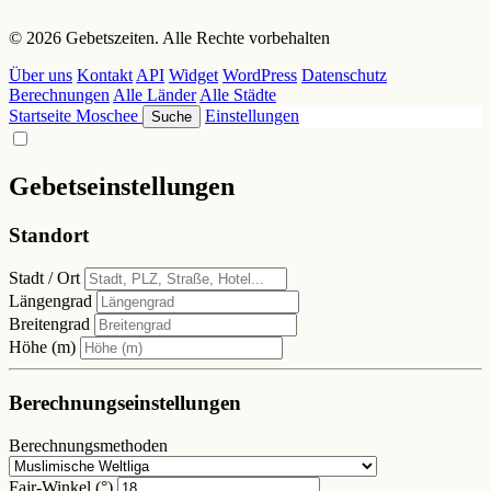
© 2026 Gebetszeiten. Alle Rechte vorbehalten
Über uns
Kontakt
API
Widget
WordPress
Datenschutz
Berechnungen
Alle Länder
Alle Städte
Startseite
Moschee
Einstellungen
Suche
Gebetseinstellungen
Standort
Stadt / Ort
Längengrad
Breitengrad
Höhe (m)
Berechnungseinstellungen
Berechnungsmethoden
Fajr-Winkel (°)