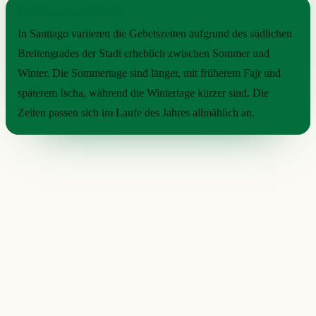
SAISONALER RHYTHMUS
In Santiago variieren die Gebetszeiten aufgrund des südlichen
Breitengrades der Stadt erheblich zwischen Sommer und
Winter. Die Sommertage sind länger, mit früherem Fajr und
späterem Ischa, während die Wintertage kürzer sind. Die
Zeiten passen sich im Laufe des Jahres allmählich an.