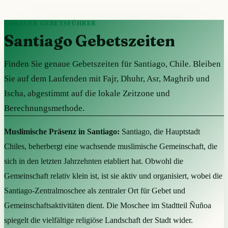
LOKALER GEBETSFÜHRER
Santiago Gebetszeiten
Finden Sie genaue Gebetszeiten für Santiago, Chile. Bleiben
Sie auf dem Laufenden mit Fajr, Dhuhr, Asr, Maghrib und
Ischa, abgestimmt auf die lokale Zeitzone und
Berechnungsmethode.
Muslimische Präsenz in Santiago:
Santiago, die Hauptstadt
Chiles, beherbergt eine wachsende muslimische Gemeinschaft, die
sich in den letzten Jahrzehnten etabliert hat. Obwohl die
Gemeinschaft relativ klein ist, ist sie aktiv und organisiert, wobei die
Santiago-Zentralmoschee als zentraler Ort für Gebet und
Gemeinschaftsaktivitäten dient. Die Moschee im Stadtteil Ñuñoa
spiegelt die vielfältige religiöse Landschaft der Stadt wider.