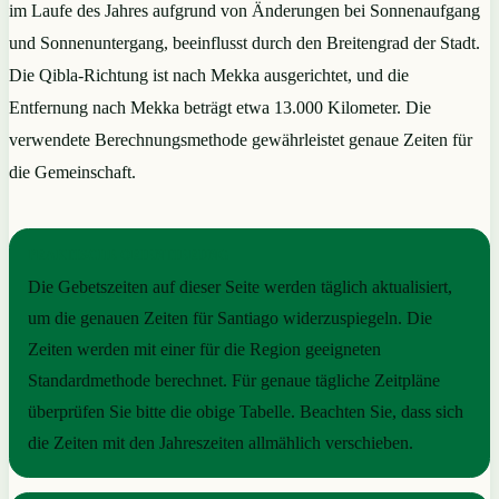
im Laufe des Jahres aufgrund von Änderungen bei Sonnenaufgang
und Sonnenuntergang, beeinflusst durch den Breitengrad der Stadt.
Die Qibla-Richtung ist nach Mekka ausgerichtet, und die
Entfernung nach Mekka beträgt etwa 13.000 Kilometer. Die
verwendete Berechnungsmethode gewährleistet genaue Zeiten für
die Gemeinschaft.
PRAKTISCHE ORIENTIERUNG
Die Gebetszeiten auf dieser Seite werden täglich aktualisiert,
um die genauen Zeiten für Santiago widerzuspiegeln. Die
Zeiten werden mit einer für die Region geeigneten
Standardmethode berechnet. Für genaue tägliche Zeitpläne
überprüfen Sie bitte die obige Tabelle. Beachten Sie, dass sich
die Zeiten mit den Jahreszeiten allmählich verschieben.