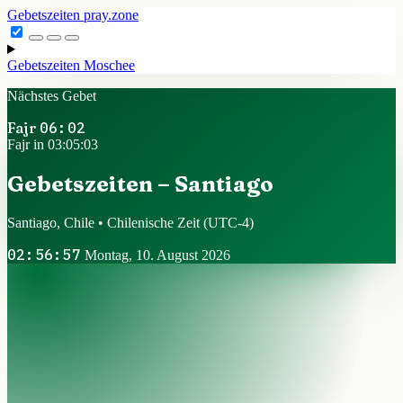
Gebetszeiten
pray.zone
Gebetszeiten
Moschee
Nächstes Gebet
Fajr
06:02
Fajr in 03:05:02
Gebetszeiten – Santiago
Santiago, Chile • Chilenische Zeit
(UTC-4)
02:56:58
Montag, 10. August 2026