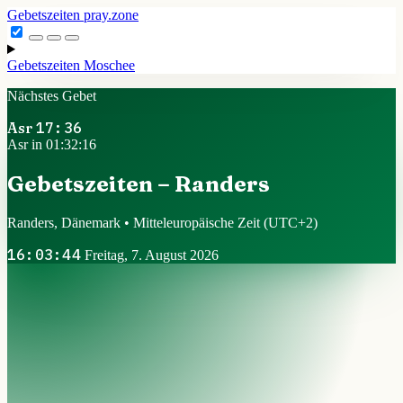
Gebetszeiten
pray.zone
Gebetszeiten
Moschee
Nächstes Gebet
Asr
17:36
Asr in 01:32:16
Gebetszeiten – Randers
Randers, Dänemark • Mitteleuropäische Zeit
(UTC+2)
16:03:44
Freitag, 7. August 2026