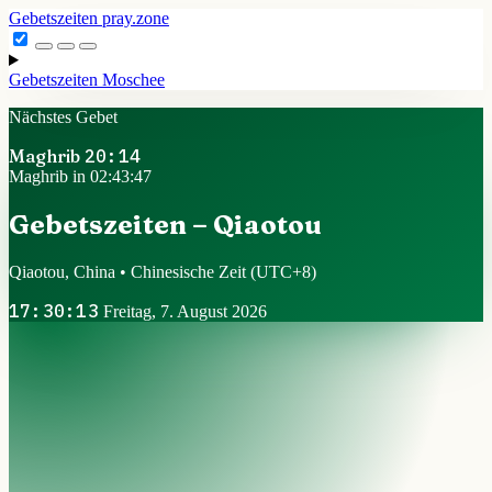
Gebetszeiten
pray.zone
Gebetszeiten
Moschee
Nächstes Gebet
Maghrib
20:14
Maghrib in 02:43:47
Gebetszeiten – Qiaotou
Qiaotou, China • Chinesische Zeit
(UTC+8)
17:30:13
Freitag, 7. August 2026