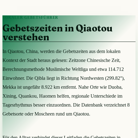
LOKALER GEBETSFÜHRER
Gebetszeiten in Qiaotou
verstehen
In Qiaotou, China, werden die Gebetszeiten aus dem lokalen
Kontext der Stadt heraus gelesen: Zeitzone Chinesische Zeit,
Berechnungsmethode Muslimische Weltliga und etwa 114.712
Einwohner. Die Qibla liegt in Richtung Nordwesten (299.82°),
Mekka ist ungefähr 8.922 km entfernt. Nahe Orte wie Duoba,
Xining, Quankou, Haomen helfen, regionale Unterschiede im
Tagesrhythmus besser einzuordnen. Die Datenbank verzeichnet 8
Gebetsorte oder Moscheen rund um Qiaotou.
Für den Alltag verbindet dieser Leitfaden die Gebetszeiten in