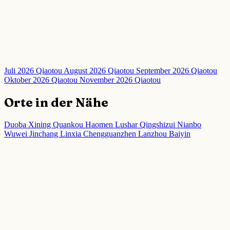
Juli 2026 Qiaotou
August 2026 Qiaotou
September 2026 Qiaotou
Oktober 2026 Qiaotou
November 2026 Qiaotou
Orte in der Nähe
Duoba
Xining
Quankou
Haomen
Lushar
Qingshizui
Nianbo
Wuwei
Jinchang
Linxia Chengguanzhen
Lanzhou
Baiyin