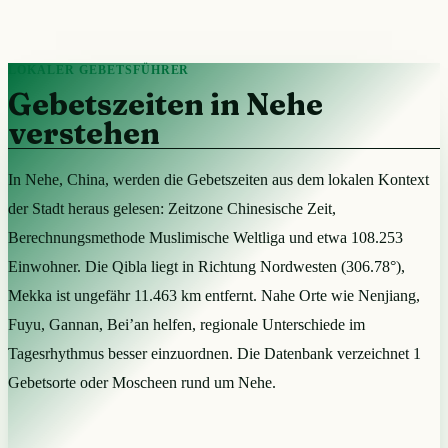
LOKALER GEBETSFÜHRER
Gebetszeiten in Nehe
verstehen
In Nehe, China, werden die Gebetszeiten aus dem lokalen Kontext
der Stadt heraus gelesen: Zeitzone Chinesische Zeit,
Berechnungsmethode Muslimische Weltliga und etwa 108.253
Einwohner. Die Qibla liegt in Richtung Nordwesten (306.78°),
Mekka ist ungefähr 11.463 km entfernt. Nahe Orte wie Nenjiang,
Fuyu, Gannan, Bei’an helfen, regionale Unterschiede im
Tagesrhythmus besser einzuordnen. Die Datenbank verzeichnet 1
Gebetsorte oder Moscheen rund um Nehe.