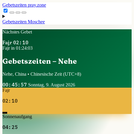
Gebetszeiten
pray.zone
Gebetszeiten
Moschee
Nächstes Gebet
Fajr
02:10
Fajr in 01:24:03
Gebetszeiten – Nehe
Nehe, China • Chinesische Zeit
(UTC+8)
00:45:57
Sonntag, 9. August 2026
Fajr
02:10
Sonnenaufgang
04:25