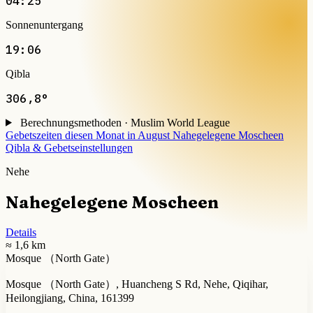
04:25
Sonnenuntergang
19:06
Qibla
306,8°
Berechnungsmethoden · Muslim World League
Gebetszeiten diesen Monat in August
Nahegelegene Moscheen
Qibla & Gebetseinstellungen
Nehe
Nahegelegene Moscheen
Details
≈ 1,6 km
Mosque （North Gate）
Mosque （North Gate）, Huancheng S Rd, Nehe, Qiqihar,
Heilongjiang, China, 161399