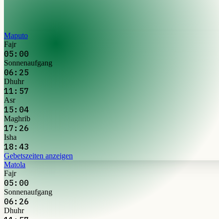
Maputo
Fajr
05:00
Sonnenaufgang
06:25
Dhuhr
11:57
Asr
15:04
Maghrib
17:26
Isha
18:43
Gebetszeiten anzeigen
Matola
Fajr
05:00
Sonnenaufgang
06:26
Dhuhr