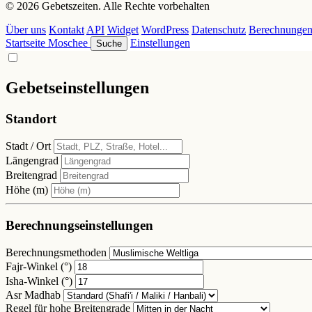
© 2026 Gebetszeiten. Alle Rechte vorbehalten
Über uns
Kontakt
API
Widget
WordPress
Datenschutz
Berechnunge
Startseite
Moschee
Einstellungen
Suche
Gebetseinstellungen
Standort
Stadt / Ort
Längengrad
Breitengrad
Höhe (m)
Berechnungseinstellungen
Berechnungsmethoden
Fajr-Winkel (°)
Isha-Winkel (°)
Asr Madhab
Regel für hohe Breitengrade