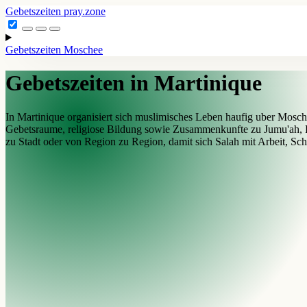
Gebetszeiten
pray.zone
Gebetszeiten
Moschee
Gebetszeiten in Martinique
In Martinique organisiert sich muslimisches Leben haufig uber Mosch
Gebetsraume, religiose Bildung sowie Zusammenkunfte zu Jumu'ah, R
zu Stadt oder von Region zu Region, damit sich Salah mit Arbeit, Sch