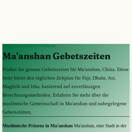
LOKALER GEBETSFÜHRER
Ma'anshan Gebetszeiten
Finden Sie genaue Gebetszeiten für Ma'anshan, China. Diese
Seite bietet den täglichen Zeitplan für Fajr, Dhuhr, Asr,
Maghrib und Isha, basierend auf zuverlässigen
Berechnungsmethoden. Erfahren Sie mehr über die
muslimische Gemeinschaft in Ma'anshan und nahegelegene
Gebetsstätten.
Muslimische Präsenz in Ma'anshan
Ma'anshan, eine Stadt in der