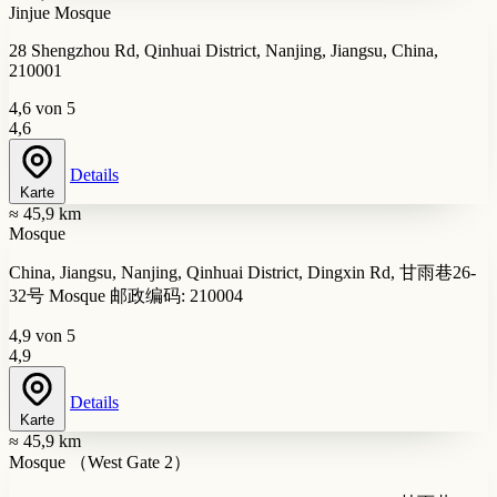
Jinjue Mosque
28 Shengzhou Rd, Qinhuai District, Nanjing, Jiangsu, China,
210001
4,6 von 5
4,6
Details
Karte
≈ 45,9 km
Mosque
China, Jiangsu, Nanjing, Qinhuai District, Dingxin Rd, 甘雨巷26-
32号 Mosque 邮政编码: 210004
4,9 von 5
4,9
Details
Karte
≈ 45,9 km
Mosque （West Gate 2）