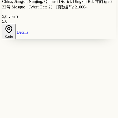
China, Jiangsu, Nanjing, Qinhuai District, Dingxin Rd, 甘雨巷26-
32号 Mosque （West Gate 2） 邮政编码: 210004
5,0 von 5
5,0
Details
Karte