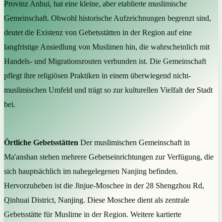
Provinz Anhui, hat eine kleine, aber etablierte muslimische
Gemeinschaft. Obwohl historische Aufzeichnungen begrenzt sind,
deutet die Existenz von Gebetsstätten in der Region auf eine
langfristige Ansiedlung von Muslimen hin, die wahrscheinlich mit
Handels- und Migrationsrouten verbunden ist. Die Gemeinschaft
pflegt ihre religiösen Praktiken in einem überwiegend nicht-
muslimischen Umfeld und trägt so zur kulturellen Vielfalt der Stadt
bei.
Örtliche Gebetsstätten
Der muslimischen Gemeinschaft in
Ma'anshan stehen mehrere Gebetseinrichtungen zur Verfügung, die
sich hauptsächlich im nahegelegenen Nanjing befinden.
Hervorzuheben ist die Jinjue-Moschee in der 28 Shengzhou Rd,
Qinhuai District, Nanjing. Diese Moschee dient als zentrale
Gebetsstätte für Muslime in der Region. Weitere kartierte