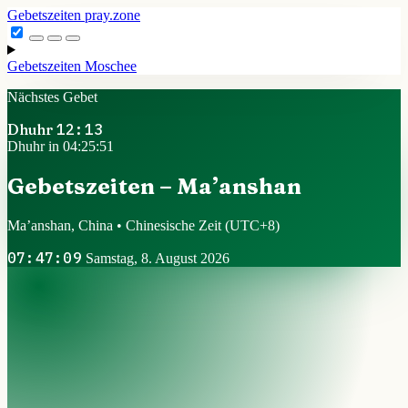
Gebetszeiten
pray.zone
Gebetszeiten
Moschee
Nächstes Gebet
Dhuhr
12:13
Dhuhr in 04:25:51
Gebetszeiten – Ma’anshan
Ma’anshan, China • Chinesische Zeit
(UTC+8)
07:47:09
Samstag, 8. August 2026