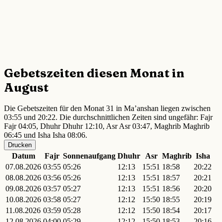
Gebetszeiten diesen Monat in
August
Die Gebetszeiten für den Monat 31 in Ma’anshan liegen zwischen
03:55 und 20:22. Die durchschnittlichen Zeiten sind ungefähr: Fajr
Fajr 04:05, Dhuhr Dhuhr 12:10, Asr Asr 03:47, Maghrib Maghrib
06:45 und Isha Isha 08:06.
Drucken
Datum
Fajr
Sonnenaufgang
Dhuhr
Asr
Maghrib
Isha
07.08.2026
03:55
05:26
12:13
15:51
18:58
20:22
08.08.2026
03:56
05:26
12:13
15:51
18:57
20:21
09.08.2026
03:57
05:27
12:13
15:51
18:56
20:20
10.08.2026
03:58
05:27
12:12
15:50
18:55
20:19
11.08.2026
03:59
05:28
12:12
15:50
18:54
20:17
12.08.2026
04:00
05:29
12:12
15:50
18:53
20:16