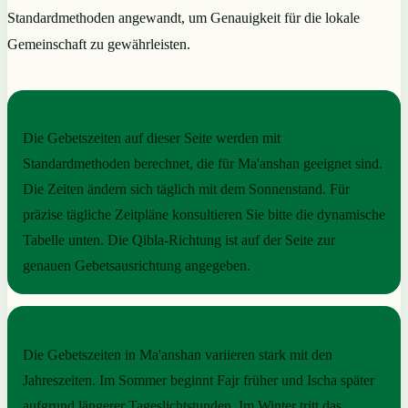
Standardmethoden angewandt, um Genauigkeit für die lokale
Gemeinschaft zu gewährleisten.
PRAKTISCHE ORIENTIERUNG
Die Gebetszeiten auf dieser Seite werden mit
Standardmethoden berechnet, die für Ma'anshan geeignet sind.
Die Zeiten ändern sich täglich mit dem Sonnenstand. Für
präzise tägliche Zeitpläne konsultieren Sie bitte die dynamische
Tabelle unten. Die Qibla-Richtung ist auf der Seite zur
genauen Gebetsausrichtung angegeben.
SAISONALER RHYTHMUS
Die Gebetszeiten in Ma'anshan variieren stark mit den
Jahreszeiten. Im Sommer beginnt Fajr früher und Ischa später
aufgrund längerer Tageslichtstunden. Im Winter tritt das