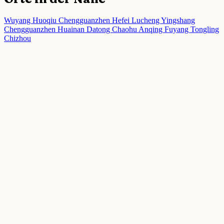
Wuyang
Huoqiu Chengguanzhen
Hefei
Lucheng
Yingshang
Chengguanzhen
Huainan
Datong
Chaohu
Anqing
Fuyang
Tongling
Chizhou