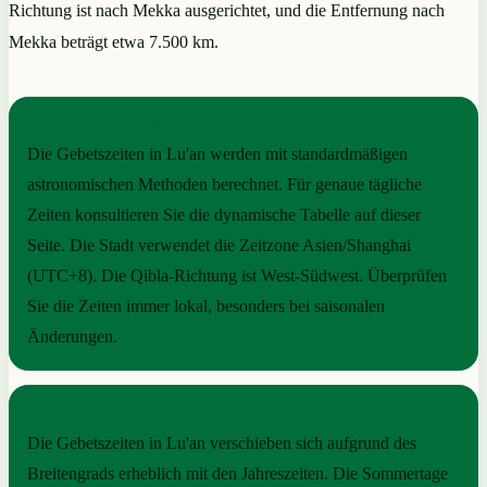
Richtung ist nach Mekka ausgerichtet, und die Entfernung nach
Mekka beträgt etwa 7.500 km.
PRAKTISCHE ORIENTIERUNG
Die Gebetszeiten in Lu'an werden mit standardmäßigen
astronomischen Methoden berechnet. Für genaue tägliche
Zeiten konsultieren Sie die dynamische Tabelle auf dieser
Seite. Die Stadt verwendet die Zeitzone Asien/Shanghai
(UTC+8). Die Qibla-Richtung ist West-Südwest. Überprüfen
Sie die Zeiten immer lokal, besonders bei saisonalen
Änderungen.
SAISONALER RHYTHMUS
Die Gebetszeiten in Lu'an verschieben sich aufgrund des
Breitengrads erheblich mit den Jahreszeiten. Die Sommertage