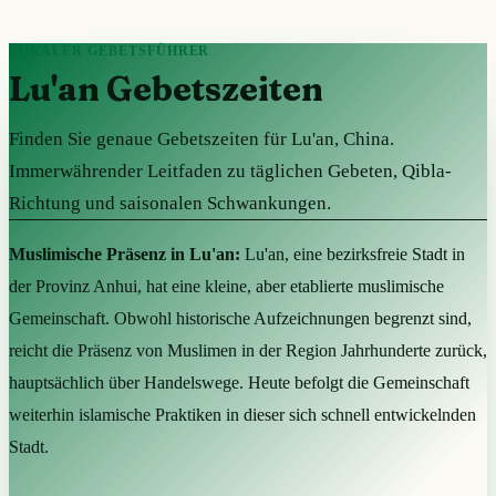
LOKALER GEBETSFÜHRER
Lu'an Gebetszeiten
Finden Sie genaue Gebetszeiten für Lu'an, China.
Immerwährender Leitfaden zu täglichen Gebeten, Qibla-
Richtung und saisonalen Schwankungen.
Muslimische Präsenz in Lu'an:
Lu'an, eine bezirksfreie Stadt in
der Provinz Anhui, hat eine kleine, aber etablierte muslimische
Gemeinschaft. Obwohl historische Aufzeichnungen begrenzt sind,
reicht die Präsenz von Muslimen in der Region Jahrhunderte zurück,
hauptsächlich über Handelswege. Heute befolgt die Gemeinschaft
weiterhin islamische Praktiken in dieser sich schnell entwickelnden
Stadt.