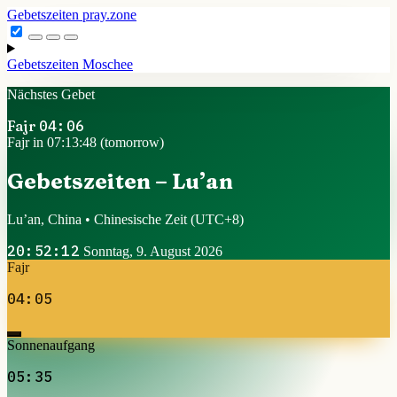
Gebetszeiten
pray.zone
Gebetszeiten
Moschee
Nächstes Gebet
Fajr
04:06
Fajr in 07:13:48 (tomorrow)
Gebetszeiten – Lu’an
Lu’an, China • Chinesische Zeit
(UTC+8)
20:52:12
Sonntag, 9. August 2026
Fajr
04:05
Sonnenaufgang
05:35