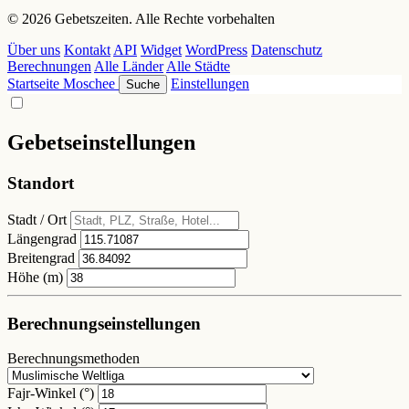
© 2026 Gebetszeiten. Alle Rechte vorbehalten
Über uns
Kontakt
API
Widget
WordPress
Datenschutz
Berechnungen
Alle Länder
Alle Städte
Startseite
Moschee
Einstellungen
Suche
Gebetseinstellungen
Standort
Stadt / Ort
Längengrad
Breitengrad
Höhe (m)
Berechnungseinstellungen
Berechnungsmethoden
Fajr-Winkel (°)