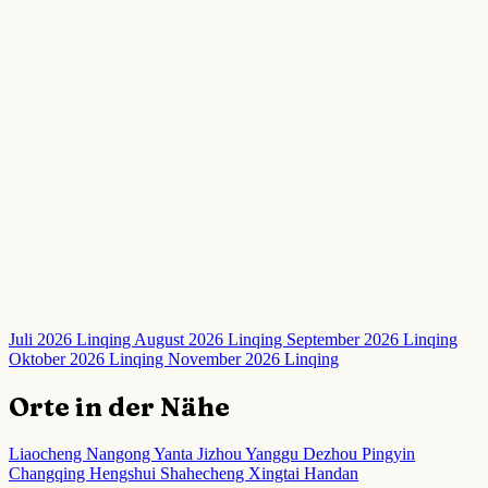
Juli 2026 Linqing
August 2026 Linqing
September 2026 Linqing
Oktober 2026 Linqing
November 2026 Linqing
Orte in der Nähe
Liaocheng
Nangong
Yanta
Jizhou
Yanggu
Dezhou
Pingyin
Changqing
Hengshui
Shahecheng
Xingtai
Handan