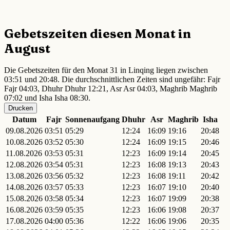
Gebetszeiten diesen Monat in
August
Die Gebetszeiten für den Monat 31 in Linqing liegen zwischen
03:51 und 20:48. Die durchschnittlichen Zeiten sind ungefähr: Fajr
Fajr 04:03, Dhuhr Dhuhr 12:21, Asr Asr 04:03, Maghrib Maghrib
07:02 und Isha Isha 08:30.
Drucken
Datum
Fajr
Sonnenaufgang
Dhuhr
Asr
Maghrib
Isha
09.08.2026
03:51
05:29
12:24
16:09
19:16
20:48
10.08.2026
03:52
05:30
12:24
16:09
19:15
20:46
11.08.2026
03:53
05:31
12:23
16:09
19:14
20:45
12.08.2026
03:54
05:31
12:23
16:08
19:13
20:43
13.08.2026
03:56
05:32
12:23
16:08
19:11
20:42
14.08.2026
03:57
05:33
12:23
16:07
19:10
20:40
15.08.2026
03:58
05:34
12:23
16:07
19:09
20:38
16.08.2026
03:59
05:35
12:23
16:06
19:08
20:37
17.08.2026
04:00
05:36
12:22
16:06
19:06
20:35