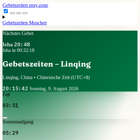
Gebetszeiten
pray.zone
Gebetszeiten
Moschee
Nächstes Gebet
Isha
20:48
Isha in 00:32:18
Gebetszeiten – Linqing
Linqing, China • Chinesische Zeit
(UTC+8)
20:15:42
Sonntag, 9. August 2026
Fajr
03:51
Sonnenaufgang
05:29