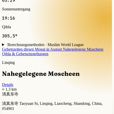
05:29
Sonnenuntergang
19:16
Qibla
305,5°
Berechnungsmethoden · Muslim World League
Gebetszeiten diesen Monat in August
Nahegelegene Moscheen
Qibla & Gebetseinstellungen
Linqing
Nahegelegene Moscheen
Details
≈ 1,3 km
清真东寺
清真东寺 Taoyuan St, Linqing, Liaocheng, Shandong, China,
054901