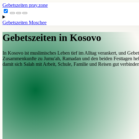
Gebetszeiten
pray.zone
Gebetszeiten
Moschee
Gebetszeiten in Kosovo
In Kosovo ist muslimisches Leben tief im Alltag verankert, und Gebet
Zusammenkunfte zu Jumu'ah, Ramadan und den beiden Festtagen helfe
damit sich Salah mit Arbeit, Schule, Familie und Reisen gut verbinden 