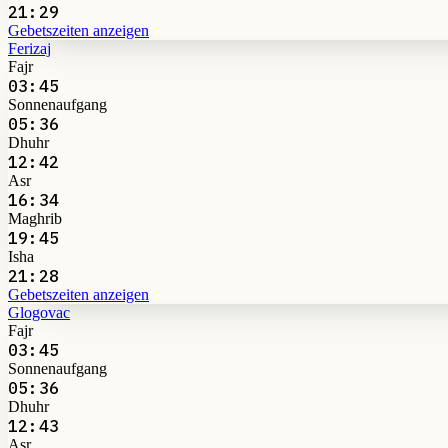
21:29
Gebetszeiten anzeigen
Ferizaj
Fajr
03:45
Sonnenaufgang
05:36
Dhuhr
12:42
Asr
16:34
Maghrib
19:45
Isha
21:28
Gebetszeiten anzeigen
Glogovac
Fajr
03:45
Sonnenaufgang
05:36
Dhuhr
12:43
Asr