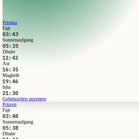
Pristina
Fajr
03:43
Sonnenaufgang
05:35
Dhuhr
12:42
Asr
16:35
Maghrib
19:46
Isha
21:30
Gebetszeiten anzeigen
Prizren
Fajr
03:48
Sonnenaufgang
05:38
Dhuhr