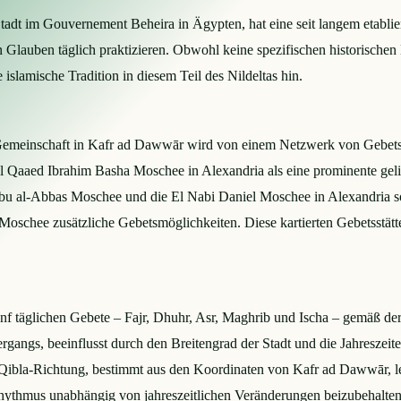
adt im Gouvernement Beheira in Ägypten, hat eine seit langem etablie
Glauben täglich praktizieren. Obwohl keine spezifischen historischen
islamische Tradition in diesem Teil des Nildeltas hin.
emeinschaft in Kafr ad Dawwār wird von einem Netzwerk von Gebetss
Al Qaaed Ibrahim Basha Moschee in Alexandria als eine prominente geli
 Abu al-Abbas Moschee und die El Nabi Daniel Moschee in Alexandria 
hee zusätzliche Gebetsmöglichkeiten. Diese kartierten Gebetsstätten 
 täglichen Gebete – Fajr, Dhuhr, Asr, Maghrib und Ischa – gemäß der Z
gangs, beeinflusst durch den Breitengrad der Stadt und die Jahresze
 Qibla-Richtung, bestimmt aus den Koordinaten von Kafr ad Dawwār, le
tsrhythmus unabhängig von jahreszeitlichen Veränderungen beizubehalten