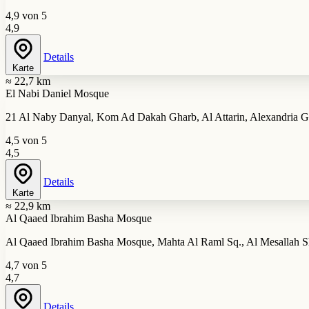
4,9 von 5
4,9
Details
Karte
≈ 22,7 km
El Nabi Daniel Mosque
21 Al Naby Danyal, Kom Ad Dakah Gharb, Al Attarin, Alexandria G
4,5 von 5
4,5
Details
Karte
≈ 22,9 km
Al Qaaed Ibrahim Basha Mosque
Al Qaaed Ibrahim Basha Mosque, Mahta Al Raml Sq., Al Mesallah Sh
4,7 von 5
4,7
Details