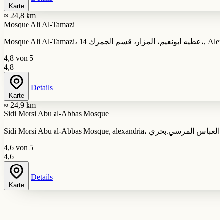
Karte
≈ 24,8 km
Mosque Ali Al-Tamazi
Mosque Ali Al-T
4,8 von 5
4,8
Details
Karte
≈ 24,9 km
Sidi Morsi Abu al-Abbas Mosque
4,6 von 5
4,6
Details
Karte