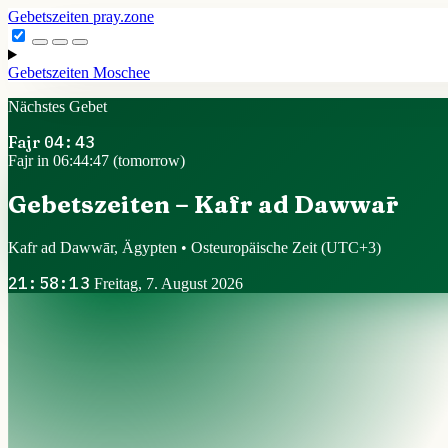
Gebetszeiten
pray.zone
Gebetszeiten
Moschee
Nächstes Gebet
Fajr
04:43
Fajr in 06:44:46 (tomorrow)
Gebetszeiten – Kafr ad Dawwār
Kafr ad Dawwār, Ägypten • Osteuropäische Zeit
(UTC+3)
21:58:14
Freitag, 7. August 2026