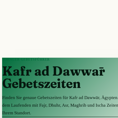
LOKALER GEBETSFÜHRER
Kafr ad Dawwār
Gebetszeiten
Finden Sie genaue Gebetszeiten für Kafr ad Dawwār, Ägypten.
dem Laufenden mit Fajr, Dhuhr, Asr, Maghrib und Ischa Zeiten
Ihrem Standort.