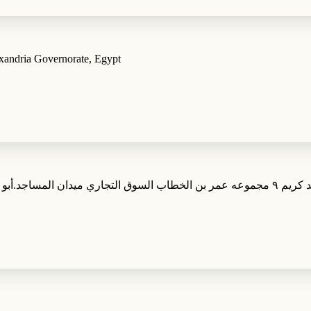
amazi، 14 عطيه ابونعيم، المزار، قسم الجمرك،, Alexandria Governorate, Egypt