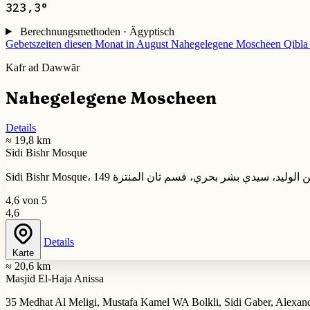
323,3°
Berechnungsmethoden · Ägyptisch
Gebetszeiten diesen Monat in August
Nahegelegene Moscheen
Qibla
Kafr ad Dawwār
Nahegelegene Moscheen
Details
≈ 19,8 km
Sidi Bishr Mosque
4,6 von 5
4,6
Details
Karte
≈ 20,6 km
Masjid El-Haja Anissa
35 Medhat Al Meligi, Mustafa Kamel WA Bolkli, Sidi Gaber, Alexan