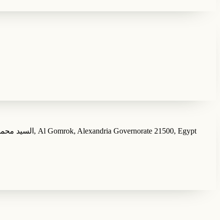
Sidi Morsi Abu al-Abbas Mosque, alexandria، السيد محمد كريم ٩ مجموعه عمر بن الخطاب السوق التجاري ميدان المساجد.أبو العباس المرسي.بحري, Al Gomrok, Alexandria Governorate 21500, Egypt