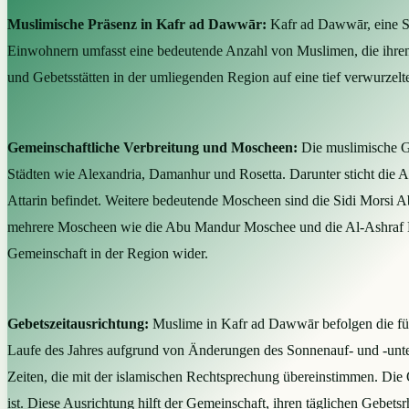
Muslimische Präsenz in Kafr ad Dawwār:
Kafr ad Dawwār, eine St
Einwohnern umfasst eine bedeutende Anzahl von Muslimen, die ihren 
und Gebetsstätten in der umliegenden Region auf eine tief verwurzelte 
Gemeinschaftliche Verbreitung und Moscheen:
Die muslimische G
Städten wie Alexandria, Damanhur und Rosetta. Darunter sticht die 
Attarin befindet. Weitere bedeutende Moscheen sind die Sidi Morsi
mehrere Moscheen wie die Abu Mandur Moschee und die Al-Ashraf Mosc
Gemeinschaft in der Region wider.
Gebetszeitausrichtung:
Muslime in Kafr ad Dawwār befolgen die fünf
Laufe des Jahres aufgrund von Änderungen des Sonnenauf- und -unter
Zeiten, die mit der islamischen Rechtsprechung übereinstimmen. Die
ist. Diese Ausrichtung hilft der Gemeinschaft, ihren täglichen Gebe