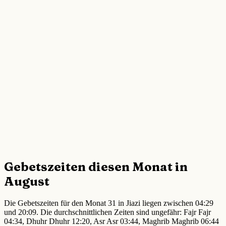
Gebetszeiten diesen Monat in
August
Die Gebetszeiten für den Monat 31 in Jiazi liegen zwischen 04:29
und 20:09. Die durchschnittlichen Zeiten sind ungefähr: Fajr Fajr
04:34, Dhuhr Dhuhr 12:20, Asr Asr 03:44, Maghrib Maghrib 06:44