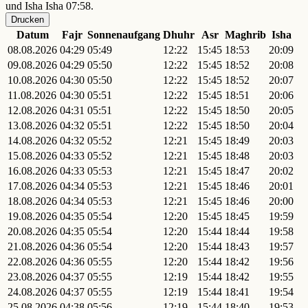
und Isha Isha 07:58.
Drucken
Datum
Fajr
Sonnenaufgang
Dhuhr
Asr
Maghrib
Isha
08.08.2026
04:29
05:49
12:22
15:45
18:53
20:09
09.08.2026
04:29
05:50
12:22
15:45
18:52
20:08
10.08.2026
04:30
05:50
12:22
15:45
18:52
20:07
11.08.2026
04:30
05:51
12:22
15:45
18:51
20:06
12.08.2026
04:31
05:51
12:22
15:45
18:50
20:05
13.08.2026
04:32
05:51
12:22
15:45
18:50
20:04
14.08.2026
04:32
05:52
12:21
15:45
18:49
20:03
15.08.2026
04:33
05:52
12:21
15:45
18:48
20:03
16.08.2026
04:33
05:53
12:21
15:45
18:47
20:02
17.08.2026
04:34
05:53
12:21
15:45
18:46
20:01
18.08.2026
04:34
05:53
12:21
15:45
18:46
20:00
19.08.2026
04:35
05:54
12:20
15:45
18:45
19:59
20.08.2026
04:35
05:54
12:20
15:44
18:44
19:58
21.08.2026
04:36
05:54
12:20
15:44
18:43
19:57
22.08.2026
04:36
05:55
12:20
15:44
18:42
19:56
23.08.2026
04:37
05:55
12:19
15:44
18:42
19:55
24.08.2026
04:37
05:55
12:19
15:44
18:41
19:54
25.08.2026
04:38
05:56
12:19
15:44
18:40
19:53