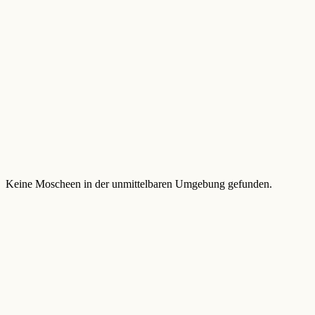
Keine Moscheen in der unmittelbaren Umgebung gefunden.