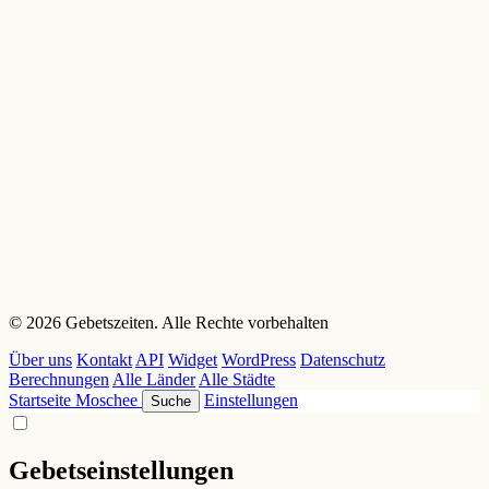
© 2026 Gebetszeiten. Alle Rechte vorbehalten
Über uns
Kontakt
API
Widget
WordPress
Datenschutz
Berechnungen
Alle Länder
Alle Städte
Startseite
Moschee
Einstellungen
Suche
Gebetseinstellungen