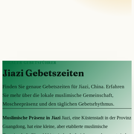
LOKALER GEBETSFÜHRER
Jiazi Gebetszeiten
Finden Sie genaue Gebetszeiten für Jiazi, China. Erfahren
Sie mehr über die lokale muslimische Gemeinschaft,
Moscheepräsenz und den täglichen Gebetsrhythmus.
Muslimische Präsenz in Jiazi
Jiazi, eine Küstenstadt in der Provinz
Guangdong, hat eine kleine, aber etablierte muslimische