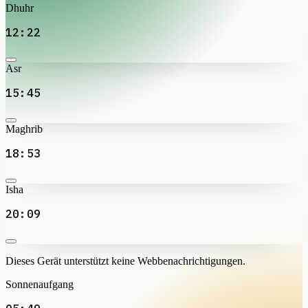
Dhuhr
12:22
Asr
15:45
Maghrib
18:53
Isha
20:09
Dieses Gerät unterstützt keine Webbenachrichtigungen.
Sonnenaufgang