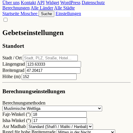
Über uns
Kontakt
API
Widget
WordPress
Datenschutz
Berechnungen
Alle Länder
Alle Städte
Startseite
Moschee
Einstellungen
Suche
Gebetseinstellungen
Standort
Stadt / Ort
Längengrad
Breitengrad
Höhe (m)
Berechnungseinstellungen
Berechnungsmethoden
Fajr-Winkel (°)
Isha-Winkel (°)
Asr Madhab
Regel für hohe Breitengrade