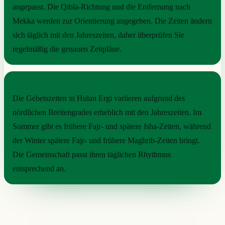
angepasst. Die Qibla-Richtung und die Entfernung nach
Mekka werden zur Orientierung angegeben. Die Zeiten ändern
sich täglich mit den Jahreszeiten, daher überprüfen Sie
regelmäßig die genauen Zeitpläne.
SAISONALER RHYTHMUS
Die Gebetszeiten in Hulan Ergi variieren aufgrund des
nördlichen Breitengrades erheblich mit den Jahreszeiten. Im
Sommer gibt es frühere Fajr- und spätere Isha-Zeiten, während
der Winter spätere Fajr- und frühere Maghrib-Zeiten bringt.
Die Gemeinschaft passt ihren täglichen Rhythmus
entsprechend an.