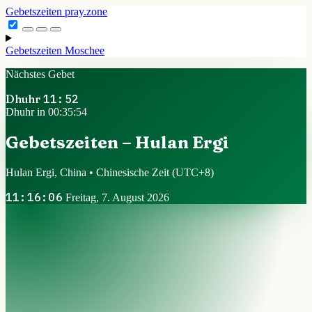
Gebetszeiten
pray.zone
Gebetszeiten
Moschee
Nächstes Gebet
Dhuhr
11:52
Dhuhr in 00:35:53
Gebetszeiten – Hulan Ergi
Hulan Ergi, China • Chinesische Zeit
(UTC+8)
11:16:07
Freitag, 7. August 2026