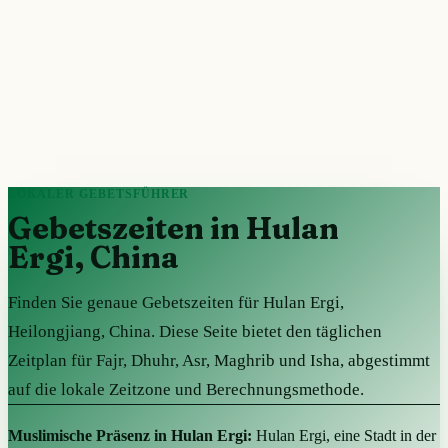
LOKALER GEBETSFÜHRER
Gebetszeiten in Hulan
Ergi, China
Finden Sie genaue Gebetszeiten für Hulan Ergi,
Heilongjiang, China. Diese Seite bietet den täglichen
Zeitplan für Fajr, Dhuhr, Asr, Maghrib und Isha, abgestimmt
auf die lokale Zeitzone und Berechnungsmethode.
Muslimische Präsenz in Hulan Ergi:
Hulan Ergi, eine Stadt in der