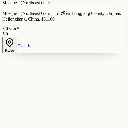
Mosque （Northeast Gate）
Mosque （Northeast Gate）, 市场街 Longjiang County, Qiqihar,
Heilongjiang, China, 161100
5,0 von 5
5,0
Details
Karte