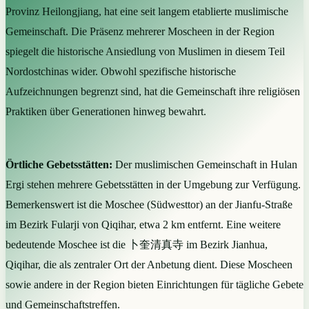
Provinz Heilongjiang, hat eine seit langem etablierte muslimische
Gemeinschaft. Die Präsenz mehrerer Moscheen in der Region
spiegelt die historische Ansiedlung von Muslimen in diesem Teil
Nordostchinas wider. Obwohl spezifische historische
Aufzeichnungen begrenzt sind, hat die Gemeinschaft ihre religiösen
Praktiken über Generationen hinweg bewahrt.
Örtliche Gebetsstätten:
Der muslimischen Gemeinschaft in Hulan
Ergi stehen mehrere Gebetsstätten in der Umgebung zur Verfügung.
Bemerkenswert ist die Moschee (Südwesttor) an der Jianfu-Straße
im Bezirk Fularji von Qiqihar, etwa 2 km entfernt. Eine weitere
bedeutende Moschee ist die 卜奎清真寺 im Bezirk Jianhua,
Qiqihar, die als zentraler Ort der Anbetung dient. Diese Moscheen
sowie andere in der Region bieten Einrichtungen für tägliche Gebete
und Gemeinschaftstreffen.