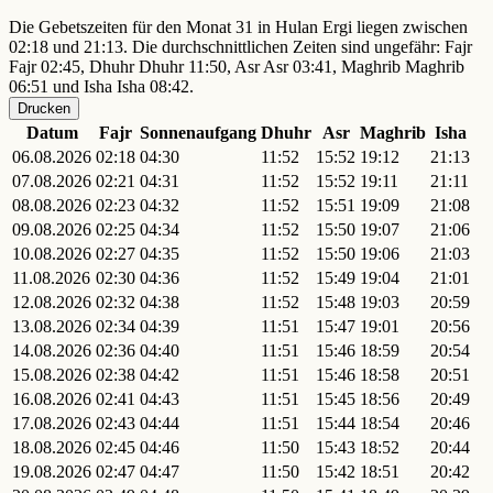
Die Gebetszeiten für den Monat 31 in Hulan Ergi liegen zwischen
02:18 und 21:13. Die durchschnittlichen Zeiten sind ungefähr: Fajr
Fajr 02:45, Dhuhr Dhuhr 11:50, Asr Asr 03:41, Maghrib Maghrib
06:51 und Isha Isha 08:42.
Drucken
Datum
Fajr
Sonnenaufgang
Dhuhr
Asr
Maghrib
Isha
06.08.2026
02:18
04:30
11:52
15:52
19:12
21:13
07.08.2026
02:21
04:31
11:52
15:52
19:11
21:11
08.08.2026
02:23
04:32
11:52
15:51
19:09
21:08
09.08.2026
02:25
04:34
11:52
15:50
19:07
21:06
10.08.2026
02:27
04:35
11:52
15:50
19:06
21:03
11.08.2026
02:30
04:36
11:52
15:49
19:04
21:01
12.08.2026
02:32
04:38
11:52
15:48
19:03
20:59
13.08.2026
02:34
04:39
11:51
15:47
19:01
20:56
14.08.2026
02:36
04:40
11:51
15:46
18:59
20:54
15.08.2026
02:38
04:42
11:51
15:46
18:58
20:51
16.08.2026
02:41
04:43
11:51
15:45
18:56
20:49
17.08.2026
02:43
04:44
11:51
15:44
18:54
20:46
18.08.2026
02:45
04:46
11:50
15:43
18:52
20:44
19.08.2026
02:47
04:47
11:50
15:42
18:51
20:42