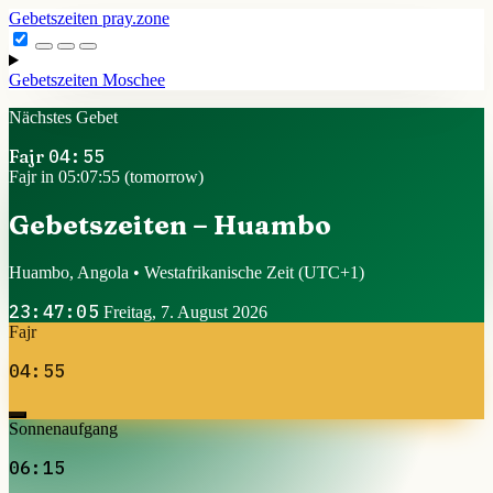
Gebetszeiten
pray.zone
Gebetszeiten
Moschee
Nächstes Gebet
Fajr
04:55
Fajr in 05:07:55 (tomorrow)
Gebetszeiten – Huambo
Huambo, Angola • Westafrikanische Zeit
(UTC+1)
23:47:05
Freitag, 7. August 2026
Fajr
04:55
Sonnenaufgang
06:15