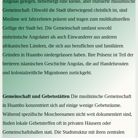
Angolas gelegen, beherbergt eine kleine, aber etablierte muslimische
Gemeinschaft. Obwohl die Stadt überwiegend christlich ist, sind
Muslime seit Jahrzehnten präsent und tragen zum multikulturellen
Gefüge der Stadt bei. Die Gemeinschaft umfasst sowohl
einheimische Angolaner als auch Einwanderer aus anderen
afrikanischen Ländern, die sich aus beruflichen und familiären
Gründen in Huambo niedergelassen haben. Ihre Präsenz ist Teil der
breiteren islamischen Geschichte Angolas, die auf Handelsrouten
und kolonialzeitliche Migrationen zurückgeht.
Gemeinschaft und Gebetsstätten
Die muslimische Gemeinschaft
in Huambo konzentriert sich auf einige wenige Gebetsräume.
Während spezifische Moscheenamen nicht weit dokumentiert sind,
finden lokale Gebetstreffen oft in privaten Häusern oder
Gemeinschaftshallen statt. Die Stadtstruktur mit ihren zentralen