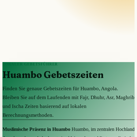
LOKALER GEBETSFÜHRER
Huambo Gebetszeiten
Finden Sie genaue Gebetszeiten für Huambo, Angola.
Bleiben Sie auf dem Laufenden mit Fajr, Dhuhr, Asr, Maghrib
und Ischa Zeiten basierend auf lokalen
Berechnungsmethoden.
Muslimische Präsenz in Huambo
Huambo, im zentralen Hochland