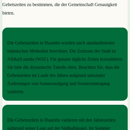
Gebetszeiten zu bestimmen, die der Gemeinschaft Genauigkeit
bieten.
PRAKTISCHE ORIENTIERUNG
Die Gebetszeiten in Huambo werden nach standardisierten
islamischen Methoden berechnet. Die Zeitzone der Stadt ist
Afrika/Luanda (WAT). Für genaue tägliche Zeiten konsultieren
Sie bitte die dynamische Tabelle oben. Beachten Sie, dass die
Gebetszeiten im Laufe des Jahres aufgrund saisonaler
Änderungen von Sonnenaufgang und Sonnenuntergang
variieren.
SAISONALER RHYTHMUS
Die Gebetszeiten in Huambo variieren mit den Jahreszeiten
aufgrund seiner Lage auf der Südhalbkugel. Im Sommer