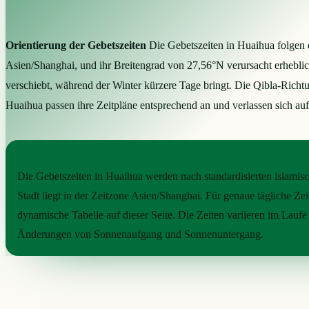
Orientierung der Gebetszeiten
Die Gebetszeiten in Huaihua folgen 
Asien/Shanghai, und ihr Breitengrad von 27,56°N verursacht erheblic
verschiebt, während der Winter kürzere Tage bringt. Die Qibla-Rich
Huaihua passen ihre Zeitpläne entsprechend an und verlassen sich auf
PRAKTISCHE ORIENTIERUNG
Die Gebetszeiten in Huaihua werden nach standardisierten islami
Stadt liegt in der Zeitzone Asien/Shanghai. Für genaue tägliche Zeit
dynamische Tabelle auf dieser Seite. Die Zeiten variieren im Laufe
Änderungen von Sonnenaufgang und Sonnenuntergang.