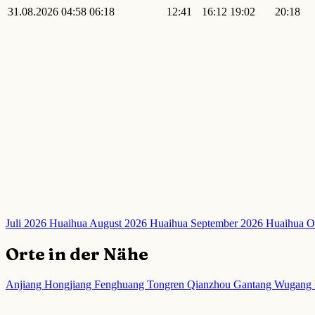
31.08.2026
04:58
06:18
12:41
16:12
19:02
20:18
Juli 2026 Huaihua
August 2026 Huaihua
September 2026 Huaihua
O
Orte in der Nähe
Anjiang
Hongjiang
Fenghuang
Tongren
Qianzhou
Gantang
Wugang