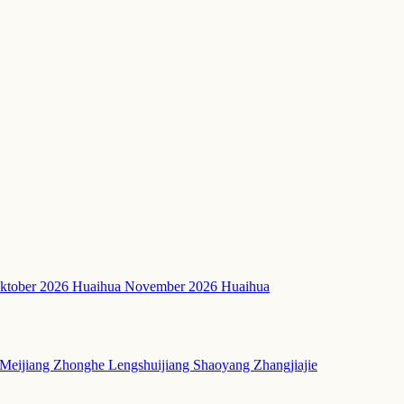
ktober 2026 Huaihua
November 2026 Huaihua
Meijiang
Zhonghe
Lengshuijiang
Shaoyang
Zhangjiajie