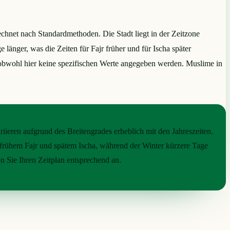
chnet nach Standardmethoden. Die Stadt liegt in der Zeitzone
änger, was die Zeiten für Fajr früher und für Ischa später
 obwohl hier keine spezifischen Werte angegeben werden. Muslime in
iieren aufgrund des Breitengrades erheblich mit den Jahreszeiten.
frühem Fajr und spätem Ischa, während der Winter kürzere Tage
en Sie Ihren Zeitplan entsprechend an.