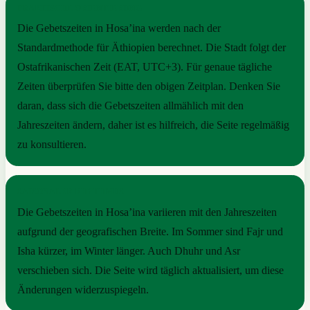
PRAKTISCHE ORIENTIERUNG
Die Gebetszeiten in Hosa’ina werden nach der
Standardmethode für Äthiopien berechnet. Die Stadt folgt der
Ostafrikanischen Zeit (EAT, UTC+3). Für genaue tägliche
Zeiten überprüfen Sie bitte den obigen Zeitplan. Denken Sie
daran, dass sich die Gebetszeiten allmählich mit den
Jahreszeiten ändern, daher ist es hilfreich, die Seite regelmäßig
zu konsultieren.
SAISONALER RHYTHMUS
Die Gebetszeiten in Hosa’ina variieren mit den Jahreszeiten
aufgrund der geografischen Breite. Im Sommer sind Fajr und
Isha kürzer, im Winter länger. Auch Dhuhr und Asr
verschieben sich. Die Seite wird täglich aktualisiert, um diese
Änderungen widerzuspiegeln.