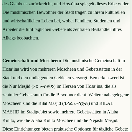
des Glaubens zurückreicht, und Hosa’ina spiegelt dieses Erbe wider.
Die muslimischen Bewohner der Stadt tragen zu ihrem kulturellen
und wirtschaftlichen Leben bei, wobei Familien, Studenten und
Arbeiter die fünf täglichen Gebete als zentralen Bestandteil ihres
Alltags beobachten.
Gemeinschaft und Moscheen:
Die muslimische Gemeinschaft in
Hosa’ina wird von mehreren Moscheen und Gebetsstätten in der
Stadt und den umliegenden Gebieten versorgt. Bemerkenswert ist
die Nur Mesjid (ኑር መስጅድ) im Herzen von Hosa’ina, die als
zentraler Gebetsraum für die Bewohner dient. Weitere nahegelegene
Moscheen sind die Bilal Masjid (ቢላል መስጅድ) und BILAL
MASJID im Stadtgebiet sowie mehrere Gebetsstätten in Alaba
Kulito, wie die Alaba Kulito Moschee und die Nejashi Masjid.
Diese Einrichtungen bieten praktische Optionen für tägliche Gebete