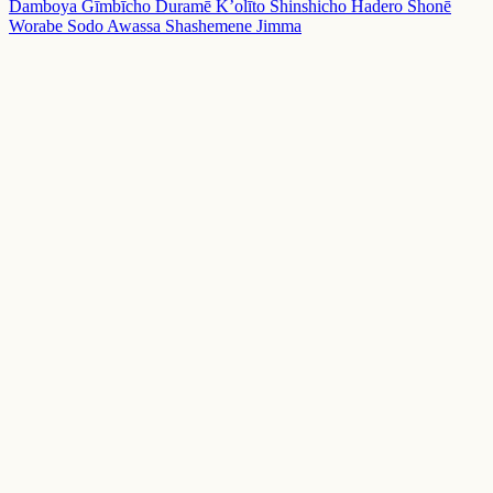
Damboya
Gīmbīcho
Duramē
K’olīto
Shinshicho
Hadero
Shonē
Worabe
Sodo
Awassa
Shashemene
Jimma