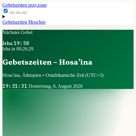
Gebetszeiten
pray.zone
Gebetszeiten
Moschee
Nächstes Gebet
Isha
19:58
Isha in 00:26:28
Gebetszeiten – Hosa’ina
Hosa’ina, Äthiopien • Ostafrikanische Zeit
(UTC+3)
19:31:32
Donnerstag, 6. August 2026