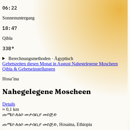
06:22
Sonnenuntergang
18:47
Qibla
338°
Berechnungsmethoden · Ägyptisch
Gebetszeiten diesen Monat in August
Nahegelegene Moscheen
Qibla & Gebetseinstellungen
Hosa’ina
Nahegelegene Moscheen
Details
≈ 0,1 km
ጡሜቦ ለዕሶ መታሰቢያ መስጅድ
ጡሜቦ ለዕሶ መታሰቢያ መስጅድ, Hosaina, Ethiopia