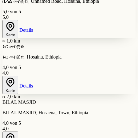
ቢላል መስጅድ, Unnamed Road, Hosaina, Ethiopia
5,0 von 5
5,0
Details
Karte
≈ 1,0 km
ኑር መስጅድ
ኑር መስጅድ, Hosaina, Ethiopia
4,0 von 5
4,0
Details
Karte
≈ 2,0 km
BILAL MASJID
BILAL MASJID, Hosaena, Town, Ethiopia
4,0 von 5
4,0