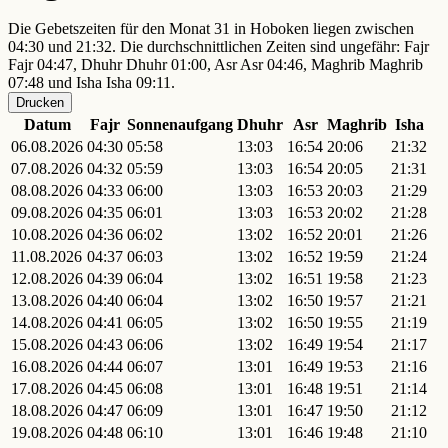
Die Gebetszeiten für den Monat 31 in Hoboken liegen zwischen
04:30 und 21:32. Die durchschnittlichen Zeiten sind ungefähr: Fajr
Fajr 04:47, Dhuhr Dhuhr 01:00, Asr Asr 04:46, Maghrib Maghrib
07:48 und Isha Isha 09:11.
Drucken
Datum
Fajr
Sonnenaufgang
Dhuhr
Asr
Maghrib
Isha
06.08.2026
04:30
05:58
13:03
16:54
20:06
21:32
07.08.2026
04:32
05:59
13:03
16:54
20:05
21:31
08.08.2026
04:33
06:00
13:03
16:53
20:03
21:29
09.08.2026
04:35
06:01
13:03
16:53
20:02
21:28
10.08.2026
04:36
06:02
13:02
16:52
20:01
21:26
11.08.2026
04:37
06:03
13:02
16:52
19:59
21:24
12.08.2026
04:39
06:04
13:02
16:51
19:58
21:23
13.08.2026
04:40
06:04
13:02
16:50
19:57
21:21
14.08.2026
04:41
06:05
13:02
16:50
19:55
21:19
15.08.2026
04:43
06:06
13:02
16:49
19:54
21:17
16.08.2026
04:44
06:07
13:01
16:49
19:53
21:16
17.08.2026
04:45
06:08
13:01
16:48
19:51
21:14
18.08.2026
04:47
06:09
13:01
16:47
19:50
21:12
19.08.2026
04:48
06:10
13:01
16:46
19:48
21:10