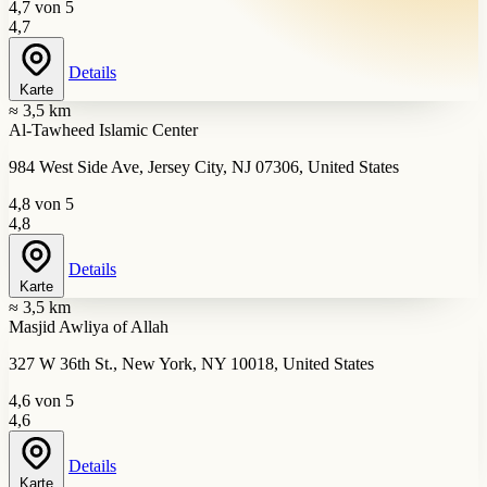
4,7 von 5
4,7
Details
Karte
≈ 3,5 km
Al-Tawheed Islamic Center
984 West Side Ave, Jersey City, NJ 07306, United States
4,8 von 5
4,8
Details
Karte
≈ 3,5 km
Masjid Awliya of Allah
327 W 36th St., New York, NY 10018, United States
4,6 von 5
4,6
Details
Karte