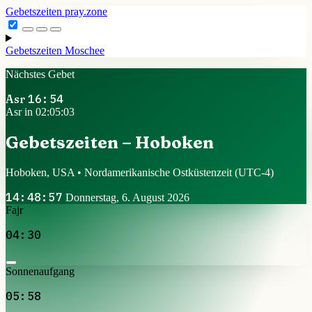
Gebetszeiten
pray.zone
Gebetszeiten
Moschee
Nächstes Gebet
Asr
16:54
Asr in 02:05:03
Gebetszeiten – Hoboken
Hoboken, USA • Nordamerikanische Ostküstenzeit
(UTC-4)
14:48:57
Donnerstag, 6. August 2026
Fajr
04:30
Sonnenaufgang
05:58