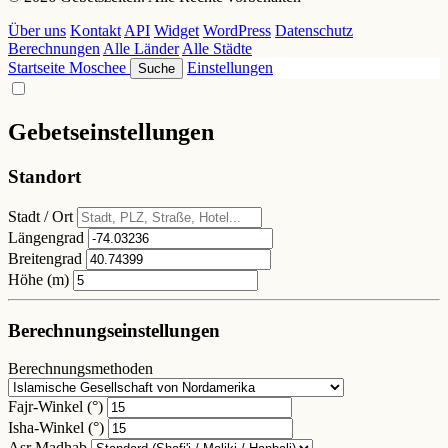
Über uns
Kontakt
API
Widget
WordPress
Datenschutz
Berechnungen
Alle Länder
Alle Städte
Startseite
Moschee
Einstellungen
Suche
Gebetseinstellungen
Standort
Stadt / Ort
Längengrad
Breitengrad
Höhe (m)
Berechnungseinstellungen
Berechnungsmethoden
Fajr-Winkel (°)
Isha-Winkel (°)
Asr Madhab