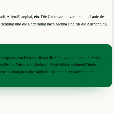
dt, Asien/Shanghai, ein. Die Gebetszeiten variieren im Laufe des
Richtung und die Entfernung nach Mekka sind für die Ausrichtung
itengrads von Hepu variieren die Gebetszeiten merklich zwischen
nd Ischa-Zeiten verschieben sich erheblich, während Dhuhr und
 Gemeinschaft passt ihre täglichen Routinen entsprechend an.