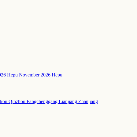
2026 Hepu
November 2026 Hepu
akou
Qinzhou
Fangchenggang
Lianjiang
Zhanjiang