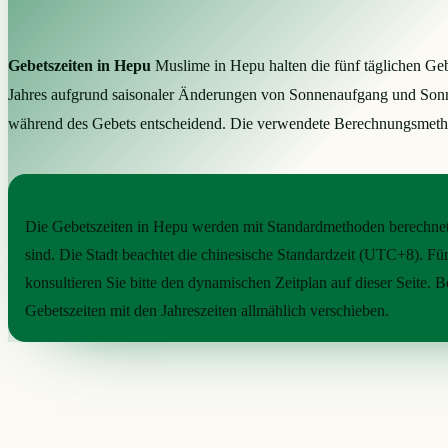
Gebetszeiten in Hepu
Muslime in Hepu halten die fünf täglichen Geb
Jahres aufgrund saisonaler Änderungen von Sonnenaufgang und Sonne
während des Gebets entscheidend. Die verwendete Berechnungsmethod
PRAKTISCHE ORIENTIERUNG
Die Gebetszeiten in Hepu werden mit Standardmethoden berechnet,
sind. Die Stadt beachtet die chinesische Standardzeit (UTC+8). Für
konsultieren Sie bitte den dynamischen Zeitplan auf dieser Seite. B
Gebetszeiten mit den Jahreszeiten allmählich verschieben.