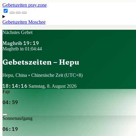
Gebetszeiten
pray.zone
Gebetszeiten
Moschee
Nächstes Gebet
Maghrib
19:19
Maghrib in 01:04:43
Gebetszeiten – Hepu
Hepu, China • Chinesische Zeit
(UTC+8)
18:14:17
Samstag, 8. August 2026
Fajr
04:59
Sonnenaufgang
06:19