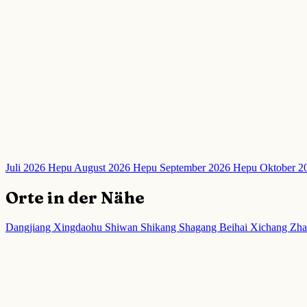
Juli 2026 Hepu
August 2026 Hepu
September 2026 Hepu
Oktober 
Orte in der Nähe
Dangjiang
Xingdaohu
Shiwan
Shikang
Shagang
Beihai
Xichang
Zh