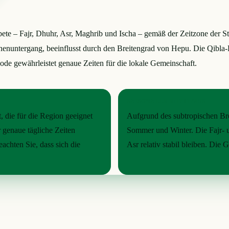
ete – Fajr, Dhuhr, Asr, Maghrib und Ischa – gemäß der Zeitzone der Sta
nuntergang, beeinflusst durch den Breitengrad von Hepu. Die Qibla-
e gewährleistet genaue Zeiten für die lokale Gemeinschaft.
SAISONALER RHYTHMUS
 die für die Region geeignet
Aufgrund des subtropischen Bre
 genaue tägliche Zeiten
Sommer und Winter. Die Fajr- u
eachten Sie, dass sich die
Asr relativ stabil bleiben. Die