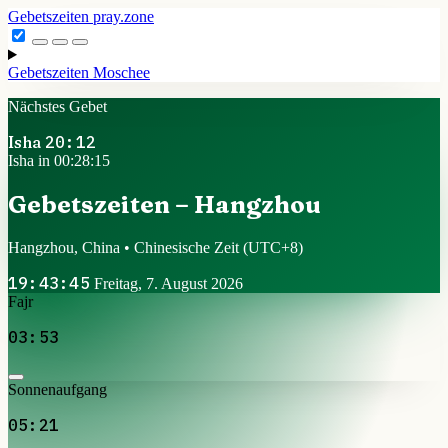
Gebetszeiten
pray.zone
Gebetszeiten
Moschee
Nächstes Gebet
Isha
20:12
Isha in 00:28:15
Gebetszeiten – Hangzhou
Hangzhou, China • Chinesische Zeit
(UTC+8)
19:43:45
Freitag, 7. August 2026
Fajr
03:53
Sonnenaufgang
05:21