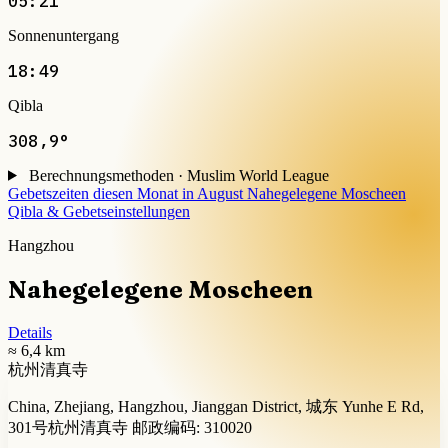
05:21
Sonnenuntergang
18:49
Qibla
308,9°
Berechnungsmethoden · Muslim World League
Gebetszeiten diesen Monat in August
Nahegelegene Moscheen
Qibla & Gebetseinstellungen
Hangzhou
Nahegelegene Moscheen
Details
≈ 6,4 km
杭州清真寺
China, Zhejiang, Hangzhou, Jianggan District, 城东 Yunhe E Rd,
301号杭州清真寺 邮政编码: 310020