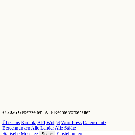
© 2026 Gebetszeiten. Alle Rechte vorbehalten
Über uns
Kontakt
API
Widget
WordPress
Datenschutz
Berechnungen
Alle Länder
Alle Städte
Startseite
Moschee
Einstellungen
Suche