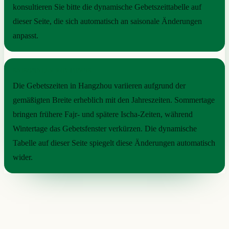
konsultieren Sie bitte die dynamische Gebetszeittabelle auf
dieser Seite, die sich automatisch an saisonale Änderungen
anpasst.
SAISONALER RHYTHMUS
Die Gebetszeiten in Hangzhou variieren aufgrund der
gemäßigten Breite erheblich mit den Jahreszeiten. Sommertage
bringen frühere Fajr- und spätere Ischa-Zeiten, während
Wintertage das Gebetsfenster verkürzen. Die dynamische
Tabelle auf dieser Seite spiegelt diese Änderungen automatisch
wider.