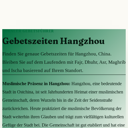
LOKALER GEBETSFÜHRER
Gebetszeiten Hangzhou
Finden Sie genaue Gebetszeiten für Hangzhou, China.
Bleiben Sie auf dem Laufenden mit Fajr, Dhuhr, Asr, Maghrib
und Ischa basierend auf Ihrem Standort.
Muslimische Präsenz in Hangzhou:
Hangzhou, eine bedeutende
Stadt in Ostchina, ist seit Jahrhunderten Heimat einer muslimischen
Gemeinschaft, deren Wurzeln bis in die Zeit der Seidenstraße
zurückreichen. Heute praktiziert die muslimische Bevölkerung der
Stadt weiterhin ihren Glauben und trägt zum vielfältigen kulturellen
Gefüge der Stadt bei. Die Gemeinschaft ist gut etabliert und hat eine