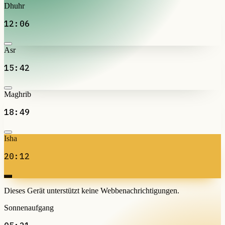
Dhuhr
12:06
Asr
15:42
Maghrib
18:49
Isha
20:12
Dieses Gerät unterstützt keine Webbenachrichtigungen.
Sonnenaufgang