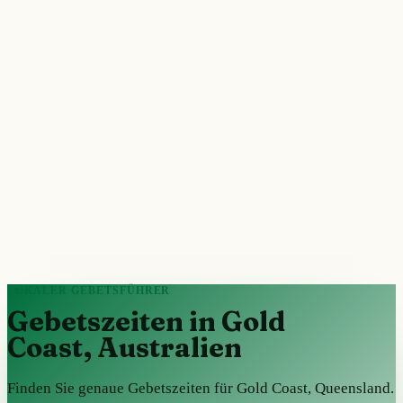
LOKALER GEBETSFÜHRER
Gebetszeiten in Gold
Coast, Australien
Finden Sie genaue Gebetszeiten für Gold Coast, Queensland.