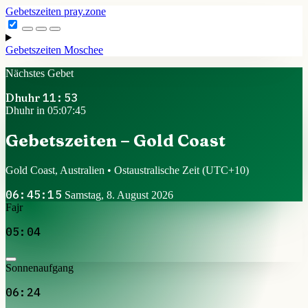
Gebetszeiten
pray.zone
Gebetszeiten
Moschee
Nächstes Gebet
Dhuhr
11:53
Dhuhr in 05:07:44
Gebetszeiten – Gold Coast
Gold Coast, Australien • Ostaustralische Zeit
(UTC+10)
06:45:16
Samstag, 8. August 2026
Fajr
05:04
Sonnenaufgang
06:24