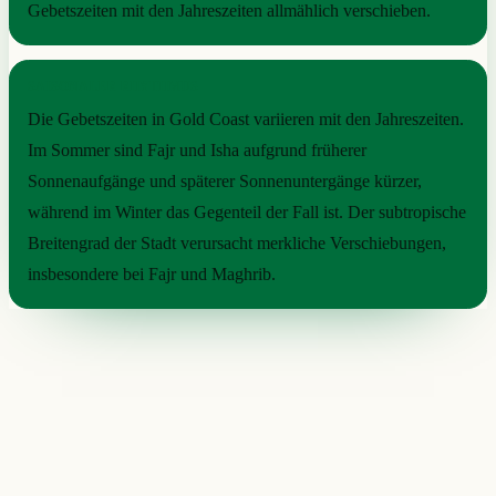
Gebetszeiten mit den Jahreszeiten allmählich verschieben.
SAISONALER RHYTHMUS
Die Gebetszeiten in Gold Coast variieren mit den Jahreszeiten.
Im Sommer sind Fajr und Isha aufgrund früherer
Sonnenaufgänge und späterer Sonnenuntergänge kürzer,
während im Winter das Gegenteil der Fall ist. Der subtropische
Breitengrad der Stadt verursacht merkliche Verschiebungen,
insbesondere bei Fajr und Maghrib.