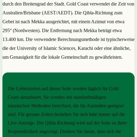
durch den Breitengrad der Stadt. Gold Coast verwendet die Zeit von
Australien/Brisbane (AEST/AEDT). Die Qibla-Richtung zum
Gebet ist nach Mekka ausgerichtet, mit einem Azimut von etwa
295° (Nordwesten). Die Entfernung nach Mekka beträgt etwa
13.400 km. Die verwendete Berechnungsmethode ist typischerweise
die der University of Islamic Sciences, Karachi oder eine ähnliche,
um Genauigkeit für die lokale Gemeinschaft zu gewährleisten.
PRAKTISCHE ORIENTIERUNG
Die Gebetszeiten auf dieser Seite werden täglich für Gold
Coast aktualisiert. Sie werden mit standardmäßigen
islamischen Methoden berechnet, die für Australien geeignet
sind. Für genaue Zeiten beziehen Sie sich bitte immer auf die
Live-Anzeige. Die Qibla-Richtung wird auf der Seite zu Ihrer
Bequemlichkeit angezeigt. Denken Sie daran, dass sich die