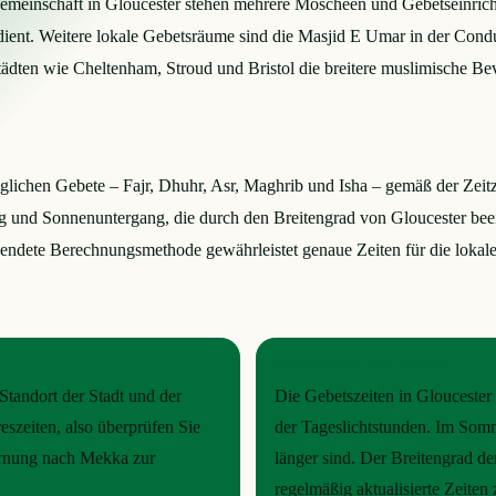
meinschaft in Gloucester stehen mehrere Moscheen und Gebetseinrich
le dient. Weitere lokale Gebetsräume sind die Masjid E Umar in der Cond
tädten wie Cheltenham, Stroud und Bristol die breitere muslimische B
äglichen Gebete – Fajr, Dhuhr, Asr, Maghrib und Isha – gemäß der Zeit
 und Sonnenuntergang, die durch den Breitengrad von Gloucester bee
wendete Berechnungsmethode gewährleistet genaue Zeiten für die lokal
SAISONALER RHYTHMUS
Standort der Stadt und der
Die Gebetszeiten in Gloucester
eszeiten, also überprüfen Sie
der Tageslichtstunden. Im Somm
fernung nach Mekka zur
länger sind. Der Breitengrad der
regelmäßig aktualisierte Zeiten