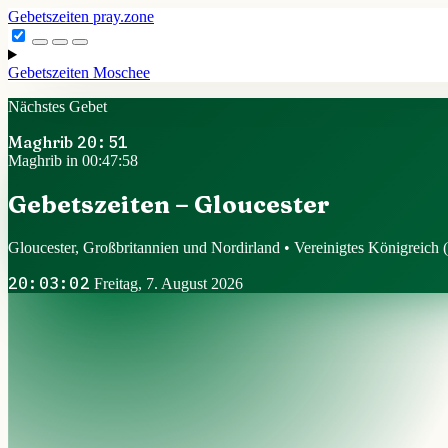
Gebetszeiten
pray.zone
Gebetszeiten
Moschee
Nächstes Gebet
Maghrib
20:51
Maghrib in 00:47:57
Gebetszeiten – Gloucester
Gloucester, Großbritannien und Nordirland • Vereinigtes Königreich (
20:03:03
Freitag, 7. August 2026