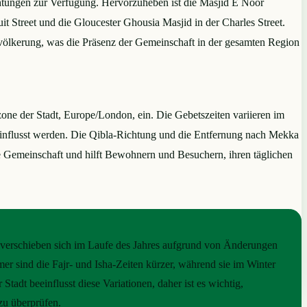
tungen zur Verfügung. Hervorzuheben ist die Masjid E Noor
uit Street und die Gloucester Ghousia Masjid in der Charles Street.
evölkerung, was die Präsenz der Gemeinschaft in der gesamten Region
zone der Stadt, Europe/London, ein. Die Gebetszeiten variieren im
influsst werden. Die Qibla-Richtung und die Entfernung nach Mekka
e Gemeinschaft und hilft Bewohnern und Besuchern, ihren täglichen
 verschieben sich im Laufe des Jahres aufgrund von Änderungen
er sind die Fajr- und Isha-Zeiten kürzer, während sie im Winter
 Stadt beeinflusst diese Variationen, daher ist es wichtig,
 zu überprüfen.