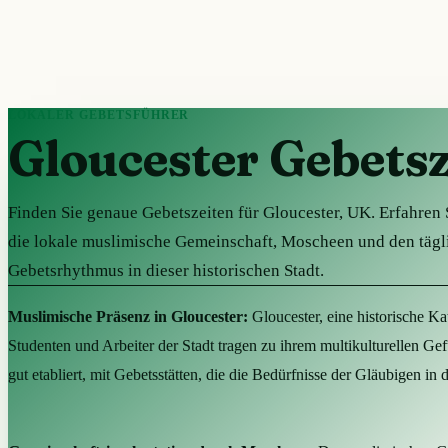
LOKALER GEBETSFÜHRER
Gloucester Gebetsz
Finden Sie genaue Gebetszeiten für Gloucester, UK. Erfahren 
die lokale muslimische Gemeinschaft, Moscheen und den tägl
Gebetsrhythmus in dieser historischen Stadt.
Muslimische Präsenz in Gloucester:
Gloucester, eine historische K
Studenten und Arbeiter der Stadt tragen zu ihrem multikulturellen Gef
gut etabliert, mit Gebetsstätten, die die Bedürfnisse der Gläubigen i