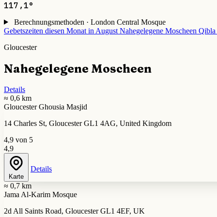
117,1°
Berechnungsmethoden · London Central Mosque
Gebetszeiten diesen Monat in August
Nahegelegene Moscheen
Qibla
Gloucester
Nahegelegene Moscheen
Details
≈ 0,6 km
Gloucester Ghousia Masjid
14 Charles St, Gloucester GL1 4AG, United Kingdom
4,9 von 5
4,9
Details
Karte
≈ 0,7 km
Jama Al-Karim Mosque
2d All Saints Road, Gloucester GL1 4EF, UK