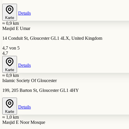
Details
Karte
≈ 0,9 km
Masjid E Umar
14 Conduit St, Gloucester GL1 4LX, United Kingdom
4,7 von 5
4,7
Details
Karte
≈ 0,9 km
Islamic Society Of Gloucester
199, 205 Barton St, Gloucester GL1 4HY
Details
Karte
≈ 1,0 km
Masjid E Noor Mosque