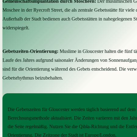
Gemeinschaftsimplantation durch Moscheen:
Der muslimischen Ge
Moschee in der Ryecroft Street, die als zentrale Gebetsstätte für vie
Außerhalb der Stadt bedienen auch Gebetsstätten in nahegelegenen S
widerspiegelt.
Gebetszeiten-Orientierung:
Muslime in Gloucester halten die fünf t
Laufe des Jahres aufgrund saisonaler Änderungen von Sonnenaufgang
sind für die Orientierung während des Gebets entscheidend. Die ver
Gebetsrhythmus beizubehalten.
PRAKTISCHE ORIENTIERUNG
Die Gebetszeiten für Gloucester werden täglich basierend auf dem 
Berechnungsmethode aktualisiert. Die Zeiten variieren mit den Jahr
die Seite regelmäßig. Nutzen Sie die Qibla-Richtung und die Ent
Orientierung. Die Zeitzone der Stadt ist Europe/London.