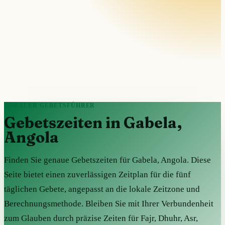
LOKALER GEBETSFÜHRER
Gebetszeiten in Gabela,
Angola
Finden Sie genaue Gebetszeiten für Gabela, Angola. Diese
Seite bietet einen zuverlässigen Zeitplan für die fünf
täglichen Gebete, angepasst an die lokale Zeitzone und
Berechnungsmethode. Bleiben Sie mit Ihrer Verbundenheit
zum Glauben durch präzise Zeiten für Fajr, Dhuhr, Asr,