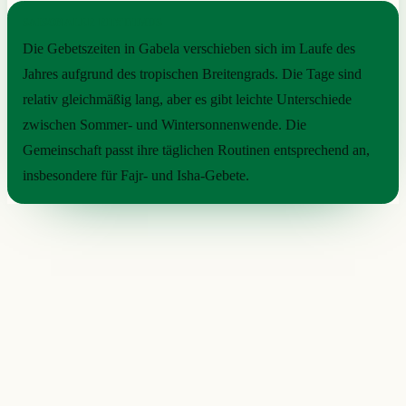
SAISONALER RHYTHMUS
Die Gebetszeiten in Gabela verschieben sich im Laufe des
Jahres aufgrund des tropischen Breitengrads. Die Tage sind
relativ gleichmäßig lang, aber es gibt leichte Unterschiede
zwischen Sommer- und Wintersonnenwende. Die
Gemeinschaft passt ihre täglichen Routinen entsprechend an,
insbesondere für Fajr- und Isha-Gebete.