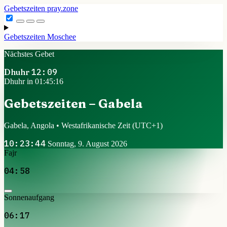
Gebetszeiten
pray.zone
Gebetszeiten
Moschee
Nächstes Gebet
Dhuhr
12:09
Dhuhr in 01:45:15
Gebetszeiten – Gabela
Gabela, Angola • Westafrikanische Zeit
(UTC+1)
10:23:45
Sonntag, 9. August 2026
Fajr
04:58
Sonnenaufgang
06:17