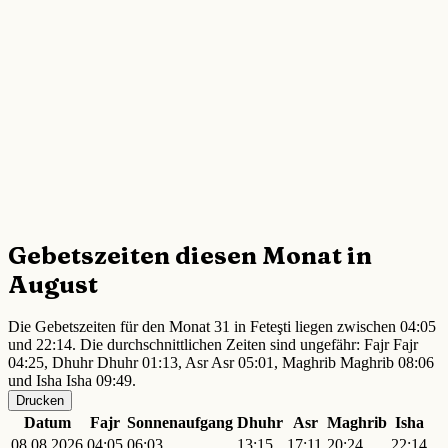
Gebetszeiten diesen Monat in
August
Die Gebetszeiten für den Monat 31 in Feteşti liegen zwischen 04:05
und 22:14. Die durchschnittlichen Zeiten sind ungefähr: Fajr Fajr
04:25, Dhuhr Dhuhr 01:13, Asr Asr 05:01, Maghrib Maghrib 08:06
und Isha Isha 09:49.
Drucken
Datum
Fajr
Sonnenaufgang
Dhuhr
Asr
Maghrib
Isha
08.08.2026
04:05
06:03
13:15
17:11
20:24
22:14