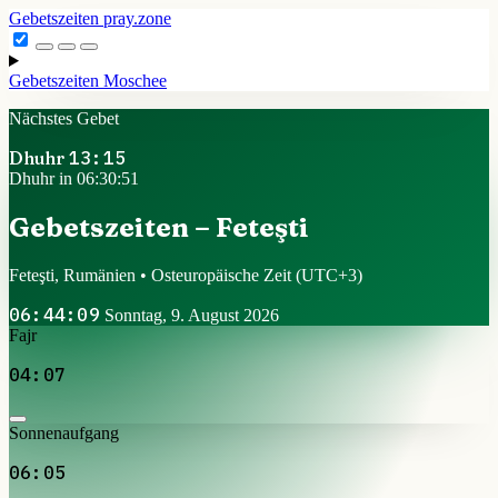
Gebetszeiten
pray.zone
Gebetszeiten
Moschee
Nächstes Gebet
Dhuhr
13:15
Dhuhr in 06:30:51
Gebetszeiten – Feteşti
Feteşti, Rumänien • Osteuropäische Zeit
(UTC+3)
06:44:09
Sonntag, 9. August 2026
Fajr
04:07
Sonnenaufgang
06:05