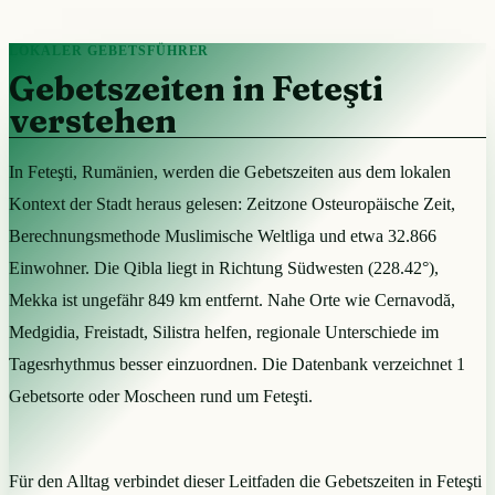
LOKALER GEBETSFÜHRER
Gebetszeiten in Feteşti
verstehen
In Feteşti, Rumänien, werden die Gebetszeiten aus dem lokalen
Kontext der Stadt heraus gelesen: Zeitzone Osteuropäische Zeit,
Berechnungsmethode Muslimische Weltliga und etwa 32.866
Einwohner. Die Qibla liegt in Richtung Südwesten (228.42°),
Mekka ist ungefähr 849 km entfernt. Nahe Orte wie Cernavodă,
Medgidia, Freistadt, Silistra helfen, regionale Unterschiede im
Tagesrhythmus besser einzuordnen. Die Datenbank verzeichnet 1
Gebetsorte oder Moscheen rund um Feteşti.
Für den Alltag verbindet dieser Leitfaden die Gebetszeiten in Feteşti