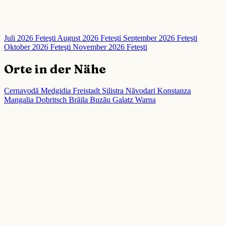
Juli 2026 Feteşti
August 2026 Feteşti
September 2026 Feteşti
Oktober 2026 Feteşti
November 2026 Feteşti
Orte in der Nähe
Cernavodă
Medgidia
Freistadt
Silistra
Năvodari
Konstanza
Mangalia
Dobritsch
Brăila
Buzău
Galatz
Warna