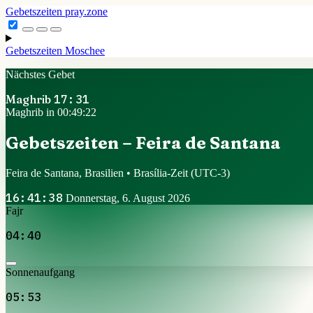
Gebetszeiten
pray.zone
Gebetszeiten
Moschee
Nächstes Gebet
Maghrib
17:31
Maghrib in 00:49:21
Gebetszeiten – Feira de Santana
Feira de Santana, Brasilien • Brasília-Zeit
(UTC-3)
16:41:39
Donnerstag, 6. August 2026
Fajr
04:40
Sonnenaufgang
05:53