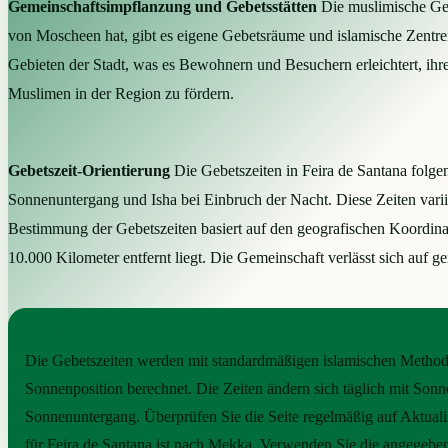
Gemeinschaftsimpflanzung und Gebetsstätten
Die muslimische Gem
von Moscheen hat, gibt es eigene Gebetsräume und islamische Zentren,
Gebieten der Stadt, was es Bewohnern und Besuchern erleichtert, ihre
Muslimen in der Region zu fördern.
Gebetszeit-Orientierung
Die Gebetszeiten in Feira de Santana fol
Sonnenuntergang und Isha bei Einbruch der Nacht. Diese Zeiten vari
Bestimmung der Gebetszeiten basiert auf den geografischen Koordina
10.000 Kilometer entfernt liegt. Die Gemeinschaft verlässt sich auf g
PRAKTISCHE ORIENTIERUNG
Die Gebetszeiten werden mit standardmäßigen islamischen Method
Sonnenposition berechnet. Die Zeiten ändern sich täglich mit Son
Sonnenuntergang. Überprüfen Sie die Seite regelmäßig auf Aktual
für Feira de Santana ist nach Mekka. Verwenden Sie die angegeben