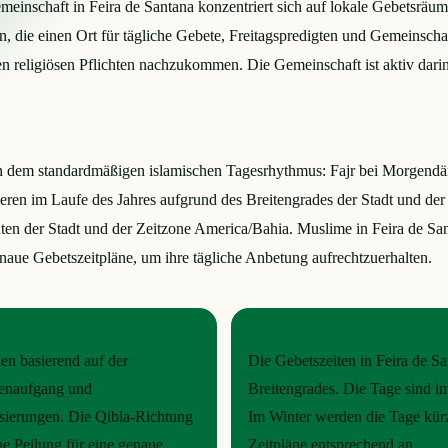
einschaft in Feira de Santana konzentriert sich auf lokale Gebetsräu
 die einen Ort für tägliche Gebete, Freitagspredigten und Gemeinschaf
n religiösen Pflichten nachzukommen. Die Gemeinschaft ist aktiv darin
gen dem standardmäßigen islamischen Tagesrhythmus: Fajr bei Morgen
ieren im Laufe des Jahres aufgrund des Breitengrades der Stadt und d
ten der Stadt und der Zeitzone America/Bahia. Muslime in Feira de S
enaue Gebetszeitpläne, um ihre tägliche Anbetung aufrechtzuerhalten.
SAISONALER RHYTHMUS
en basierend auf der
Die Gebetszeiten in Feira de Sa
nenaufgang und
Breitengrades. Die Tage sind i
isierungen. Die Qibla-Richtung
Im Winter werden die Tage kürze
e Peilung für eine genaue
Zeitpläne entsprechend an.