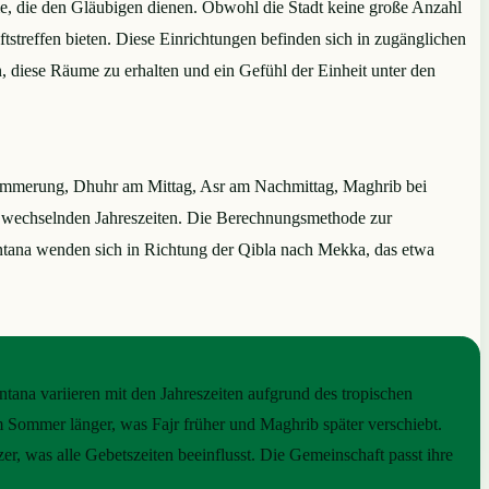
me, die den Gläubigen dienen. Obwohl die Stadt keine große Anzahl
tstreffen bieten. Diese Einrichtungen befinden sich in zugänglichen
, diese Räume zu erhalten und ein Gefühl der Einheit unter den
dämmerung, Dhuhr am Mittag, Asr am Nachmittag, Maghrib bei
er wechselnden Jahreszeiten. Die Berechnungsmethode zur
antana wenden sich in Richtung der Qibla nach Mekka, das etwa
ntana variieren mit den Jahreszeiten aufgrund des tropischen
m Sommer länger, was Fajr früher und Maghrib später verschiebt.
r, was alle Gebetszeiten beeinflusst. Die Gemeinschaft passt ihre