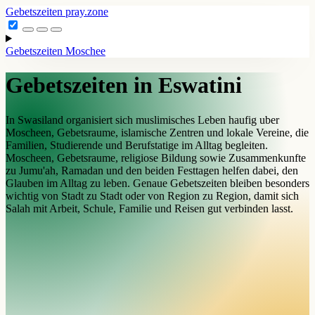
Gebetszeiten
pray.zone
Gebetszeiten
Moschee
Gebetszeiten in Eswatini
In Swasiland organisiert sich muslimisches Leben haufig uber
Moscheen, Gebetsraume, islamische Zentren und lokale Vereine, die
Familien, Studierende und Berufstatige im Alltag begleiten.
Moscheen, Gebetsraume, religiose Bildung sowie Zusammenkunfte
zu Jumu'ah, Ramadan und den beiden Festtagen helfen dabei, den
Glauben im Alltag zu leben. Genaue Gebetszeiten bleiben besonders
wichtig von Stadt zu Stadt oder von Region zu Region, damit sich
Salah mit Arbeit, Schule, Familie und Reisen gut verbinden lasst.