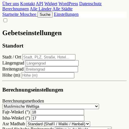
Über uns
Kontakt
API
Widget
WordPress
Datenschutz
Berechnungen
Alle Länder
Alle Städte
Startseite
Moschee
Einstellungen
Suche
Gebetseinstellungen
Standort
Stadt / Ort
Längengrad
Breitengrad
Höhe (m)
Berechnungseinstellungen
Berechnungsmethoden
Fajr-Winkel (°)
Isha-Winkel (°)
Asr Madhab