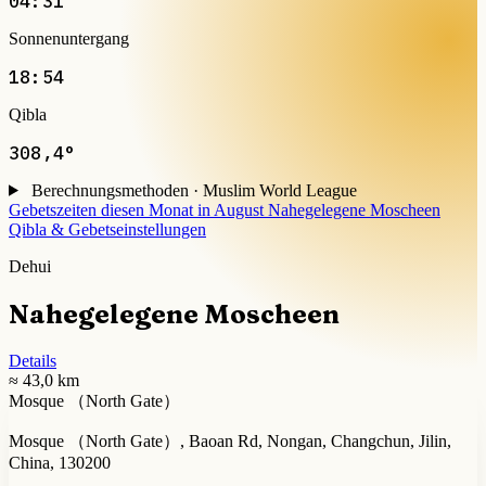
04:31
Sonnenuntergang
18:54
Qibla
308,4°
Berechnungsmethoden · Muslim World League
Gebetszeiten diesen Monat in August
Nahegelegene Moscheen
Qibla & Gebetseinstellungen
Dehui
Nahegelegene Moscheen
Details
≈ 43,0 km
Mosque （North Gate）
Mosque （North Gate）, Baoan Rd, Nongan, Changchun, Jilin,
China, 130200