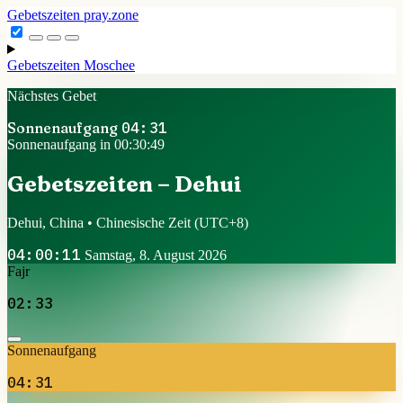
Gebetszeiten
pray.zone
Gebetszeiten
Moschee
Nächstes Gebet
Sonnenaufgang
04:31
Sonnenaufgang in 00:30:49
Gebetszeiten – Dehui
Dehui, China • Chinesische Zeit
(UTC+8)
04:00:11
Samstag, 8. August 2026
Fajr
02:33
Sonnenaufgang
04:31