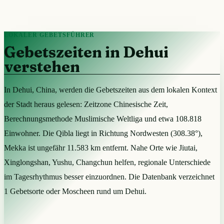
LOKALER GEBETSFÜHRER
Gebetszeiten in Dehui
verstehen
In Dehui, China, werden die Gebetszeiten aus dem lokalen Kontext
der Stadt heraus gelesen: Zeitzone Chinesische Zeit,
Berechnungsmethode Muslimische Weltliga und etwa 108.818
Einwohner. Die Qibla liegt in Richtung Nordwesten (308.38°),
Mekka ist ungefähr 11.583 km entfernt. Nahe Orte wie Jiutai,
Xinglongshan, Yushu, Changchun helfen, regionale Unterschiede
im Tagesrhythmus besser einzuordnen. Die Datenbank verzeichnet
1 Gebetsorte oder Moscheen rund um Dehui.