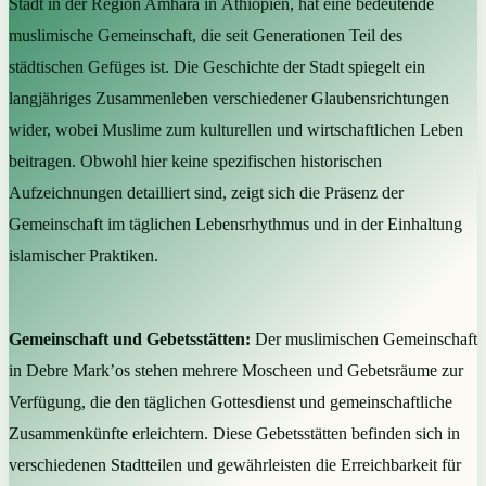
Stadt in der Region Amhara in Äthiopien, hat eine bedeutende
muslimische Gemeinschaft, die seit Generationen Teil des
städtischen Gefüges ist. Die Geschichte der Stadt spiegelt ein
langjähriges Zusammenleben verschiedener Glaubensrichtungen
wider, wobei Muslime zum kulturellen und wirtschaftlichen Leben
beitragen. Obwohl hier keine spezifischen historischen
Aufzeichnungen detailliert sind, zeigt sich die Präsenz der
Gemeinschaft im täglichen Lebensrhythmus und in der Einhaltung
islamischer Praktiken.
Gemeinschaft und Gebetsstätten:
Der muslimischen Gemeinschaft
in Debre Mark’os stehen mehrere Moscheen und Gebetsräume zur
Verfügung, die den täglichen Gottesdienst und gemeinschaftliche
Zusammenkünfte erleichtern. Diese Gebetsstätten befinden sich in
verschiedenen Stadtteilen und gewährleisten die Erreichbarkeit für