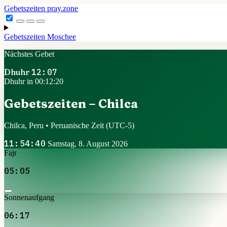
Gebetszeiten
pray.zone
Gebetszeiten
Moschee
Nächstes Gebet
Dhuhr
12:07
Dhuhr in 00:12:19
Gebetszeiten – Chilca
Chilca, Peru • Peruanische Zeit
(UTC-5)
11:54:41
Samstag, 8. August 2026
Fajr
05:05
Sonnenaufgang
06:17