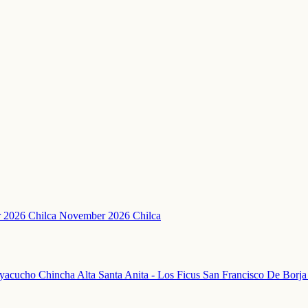
 2026 Chilca
November 2026 Chilca
yacucho
Chincha Alta
Santa Anita - Los Ficus
San Francisco De Borj