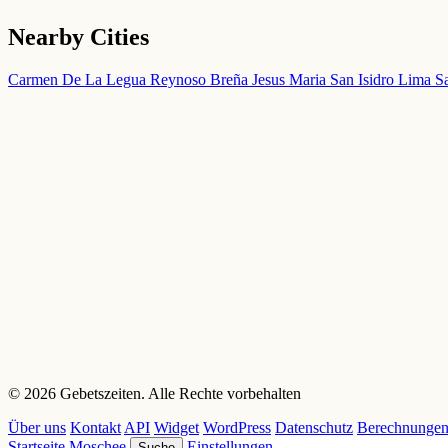
Nearby Cities
Carmen De La Legua Reynoso
Breña
Jesus Maria
San Isidro
Lima
S
© 2026 Gebetszeiten. Alle Rechte vorbehalten
Über uns
Kontakt
API
Widget
WordPress
Datenschutz
Berechnunge
Startseite
Moschee
Einstellungen
Suche