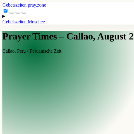
Gebetszeiten
pray.zone
Gebetszeiten
Moschee
Prayer Times – Callao, August 
Callao, Peru • Peruanische Zeit