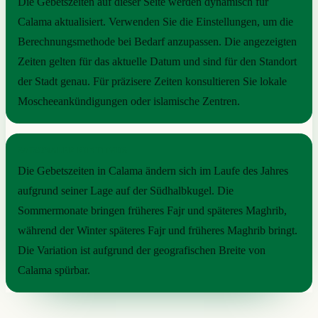
Die Gebetszeiten auf dieser Seite werden dynamisch für
Calama aktualisiert. Verwenden Sie die Einstellungen, um die
Berechnungsmethode bei Bedarf anzupassen. Die angezeigten
Zeiten gelten für das aktuelle Datum und sind für den Standort
der Stadt genau. Für präzisere Zeiten konsultieren Sie lokale
Moscheeankündigungen oder islamische Zentren.
SAISONALER RHYTHMUS
Die Gebetszeiten in Calama ändern sich im Laufe des Jahres
aufgrund seiner Lage auf der Südhalbkugel. Die
Sommermonate bringen früheres Fajr und späteres Maghrib,
während der Winter späteres Fajr und früheres Maghrib bringt.
Die Variation ist aufgrund der geografischen Breite von
Calama spürbar.