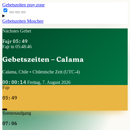
Gebetszeiten
pray.zone
Gebetszeiten
Moschee
Nächstes Gebet
Fajr
05:49
Fajr in 05:48:46
Gebetszeiten – Calama
Calama, Chile • Chilenische Zeit
(UTC-4)
00:00:14
Freitag, 7. August 2026
Fajr
05:49
Sonnenaufgang
07:06