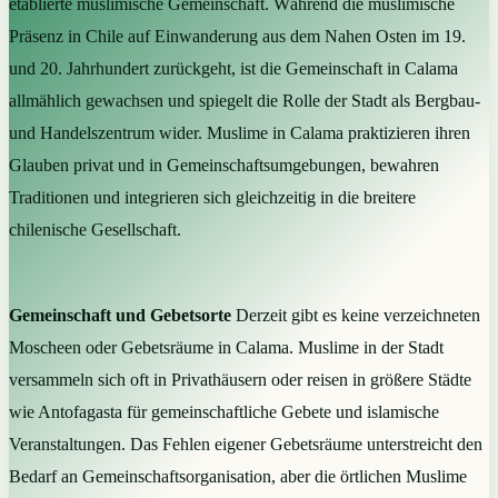
etablierte muslimische Gemeinschaft. Während die muslimische
Präsenz in Chile auf Einwanderung aus dem Nahen Osten im 19.
und 20. Jahrhundert zurückgeht, ist die Gemeinschaft in Calama
allmählich gewachsen und spiegelt die Rolle der Stadt als Bergbau-
und Handelszentrum wider. Muslime in Calama praktizieren ihren
Glauben privat und in Gemeinschaftsumgebungen, bewahren
Traditionen und integrieren sich gleichzeitig in die breitere
chilenische Gesellschaft.
Gemeinschaft und Gebetsorte
Derzeit gibt es keine verzeichneten
Moscheen oder Gebetsräume in Calama. Muslime in der Stadt
versammeln sich oft in Privathäusern oder reisen in größere Städte
wie Antofagasta für gemeinschaftliche Gebete und islamische
Veranstaltungen. Das Fehlen eigener Gebetsräume unterstreicht den
Bedarf an Gemeinschaftsorganisation, aber die örtlichen Muslime