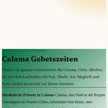
LOKALER GEBETSFÜHRER
Calama Gebetszeiten
Finden Sie genaue Gebetszeiten für Calama, Chile. Bleiben
Sie auf dem Laufenden mit Fajr, Dhuhr, Asr, Maghrib und
Ischa Zeiten basierend auf Ihrem Standort.
Muslimische Präsenz in Calama
Calama, eine Stadt in der Region
Antofagasta im Norden Chiles, beheimatet eine kleine, aber