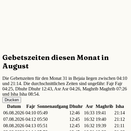
Gebetszeiten diesen Monat in
August
Die Gebetszeiten für den Monat 31 in Bejaia liegen zwischen 04:10
und 21:14. Die durchschnittlichen Zeiten sind ungefähr: Fajr Fajr
04:25, Dhuhr Dhuhr 12:43, Asr Asr 04:26, Maghrib Maghrib 07:26
und Isha Isha 08:54.
Drucken
Datum
Fajr
Sonnenaufgang
Dhuhr
Asr
Maghrib
Isha
06.08.2026
04:10
05:49
12:46
16:33
19:41
21:14
07.08.2026
04:12
05:50
12:45
16:32
19:40
21:12
08.08.2026
04:13
05:51
12:45
16:32
19:39
21:11