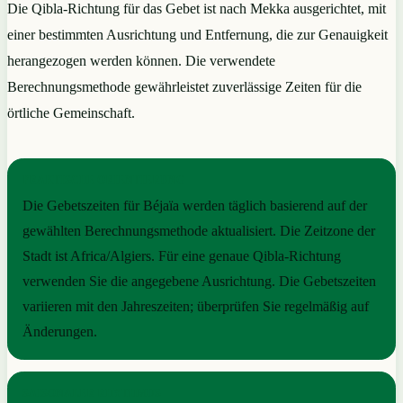
Die Qibla-Richtung für das Gebet ist nach Mekka ausgerichtet, mit
einer bestimmten Ausrichtung und Entfernung, die zur Genauigkeit
herangezogen werden können. Die verwendete
Berechnungsmethode gewährleistet zuverlässige Zeiten für die
örtliche Gemeinschaft.
PRAKTISCHE ORIENTIERUNG
Die Gebetszeiten für Béjaïa werden täglich basierend auf der
gewählten Berechnungsmethode aktualisiert. Die Zeitzone der
Stadt ist Africa/Algiers. Für eine genaue Qibla-Richtung
verwenden Sie die angegebene Ausrichtung. Die Gebetszeiten
variieren mit den Jahreszeiten; überprüfen Sie regelmäßig auf
Änderungen.
SAISONALER RHYTHMUS