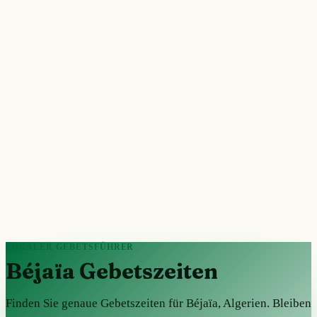
LOKALER GEBETSFÜHRER
Béjaïa Gebetszeiten
Finden Sie genaue Gebetszeiten für Béjaïa, Algerien. Bleiben