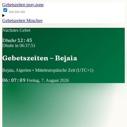
Gebetszeiten
pray.zone
Gebetszeiten
Moschee
Nächstes Gebet
Dhuhr
12:45
Dhuhr in 06:37:50
Gebetszeiten – Bejaia
Bejaia, Algerien • Mitteleuropäische Zeit
(UTC+1)
06:07:10
Freitag, 7. August 2026