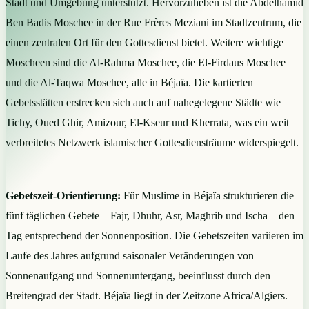
Stadt und Umgebung unterstützt. Hervorzuheben ist die Abdelhamid
Ben Badis Moschee in der Rue Frères Meziani im Stadtzentrum, die
einen zentralen Ort für den Gottesdienst bietet. Weitere wichtige
Moscheen sind die Al-Rahma Moschee, die El-Firdaus Moschee
und die Al-Taqwa Moschee, alle in Béjaïa. Die kartierten
Gebetsstätten erstrecken sich auch auf nahegelegene Städte wie
Tichy, Oued Ghir, Amizour, El-Kseur und Kherrata, was ein weit
verbreitetes Netzwerk islamischer Gottesdiensträume widerspiegelt.
Gebetszeit-Orientierung:
Für Muslime in Béjaïa strukturieren die
fünf täglichen Gebete – Fajr, Dhuhr, Asr, Maghrib und Ischa – den
Tag entsprechend der Sonnenposition. Die Gebetszeiten variieren im
Laufe des Jahres aufgrund saisonaler Veränderungen von
Sonnenaufgang und Sonnenuntergang, beeinflusst durch den
Breitengrad der Stadt. Béjaïa liegt in der Zeitzone Africa/Algiers.