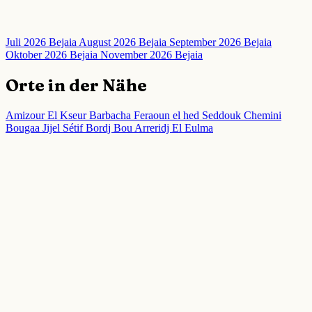
Juli 2026 Bejaia
August 2026 Bejaia
September 2026 Bejaia
Oktober 2026 Bejaia
November 2026 Bejaia
Orte in der Nähe
Amizour
El Kseur
Barbacha
Feraoun
el hed
Seddouk
Chemini
Bougaa
Jijel
Sétif
Bordj Bou Arreridj
El Eulma