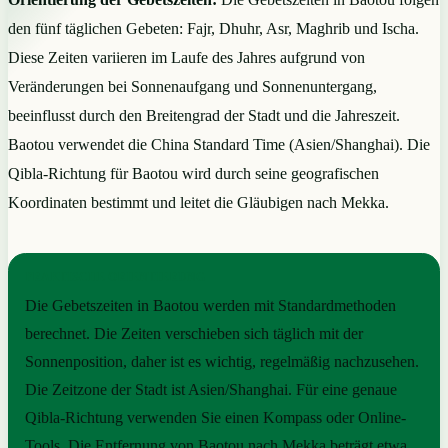
den fünf täglichen Gebeten: Fajr, Dhuhr, Asr, Maghrib und Ischa.
Diese Zeiten variieren im Laufe des Jahres aufgrund von
Veränderungen bei Sonnenaufgang und Sonnenuntergang,
beeinflusst durch den Breitengrad der Stadt und die Jahreszeit.
Baotou verwendet die China Standard Time (Asien/Shanghai). Die
Qibla-Richtung für Baotou wird durch seine geografischen
Koordinaten bestimmt und leitet die Gläubigen nach Mekka.
PRAKTISCHE ORIENTIERUNG
Die Gebetszeiten in Baotou werden mit Standardmethoden
berechnet. Die Zeiten verschieben sich täglich mit der
Sonnenposition, daher ist es wichtig, regelmäßig nachzusehen.
Die Zeitzone der Stadt ist Asien/Shanghai. Für eine genaue
Qibla-Richtung verwenden Sie einen Kompass oder Online-
Tools. Die Entfernung von Baotou nach Mekka beträgt etwa