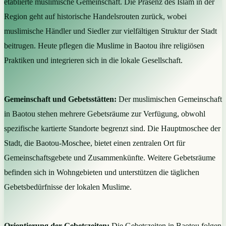
etablierte muslimische Gemeinschaft. Die Präsenz des Islam in der
Region geht auf historische Handelsrouten zurück, wobei
muslimische Händler und Siedler zur vielfältigen Struktur der Stadt
beitrugen. Heute pflegen die Muslime in Baotou ihre religiösen
Praktiken und integrieren sich in die lokale Gesellschaft.
Gemeinschaft und Gebetsstätten:
Der muslimischen Gemeinschaft
in Baotou stehen mehrere Gebetsräume zur Verfügung, obwohl
spezifische kartierte Standorte begrenzt sind. Die Hauptmoschee der
Stadt, die Baotou-Moschee, bietet einen zentralen Ort für
Gemeinschaftsgebete und Zusammenkünfte. Weitere Gebetsräume
befinden sich in Wohngebieten und unterstützen die täglichen
Gebetsbedürfnisse der lokalen Muslime.
Orientierung der Gebetszeiten:
Die Gebetszeiten in Baotou folgen