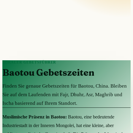
LOKALER GEBETSFÜHRER
Baotou Gebetszeiten
Finden Sie genaue Gebetszeiten für Baotou, China. Bleiben
Sie auf dem Laufenden mit Fajr, Dhuhr, Asr, Maghrib und
Ischa basierend auf Ihrem Standort.
Muslimische Präsenz in Baotou:
Baotou, eine bedeutende
Industriestadt in der Inneren Mongolei, hat eine kleine, aber