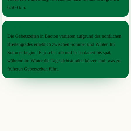
6.500 km.
SAISONALER RHYTHMUS
Die Gebetszeiten in Baotou variieren aufgrund des nördlichen
Breitengrades erheblich zwischen Sommer und Winter. Im
Sommer beginnt Fajr sehr früh und Ischa dauert bis spät,
während im Winter die Tageslichtstunden kürzer sind, was zu
früheren Gebetszeiten führt.