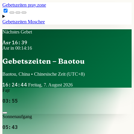
Gebetszeiten
pray.zone
Gebetszeiten
Moschee
Nächstes Gebet
Asr
16:39
Asr in 00:14:16
Gebetszeiten – Baotou
Baotou, China • Chinesische Zeit
(UTC+8)
16:24:44
Freitag, 7. August 2026
Fajr
03:55
Sonnenaufgang
05:43