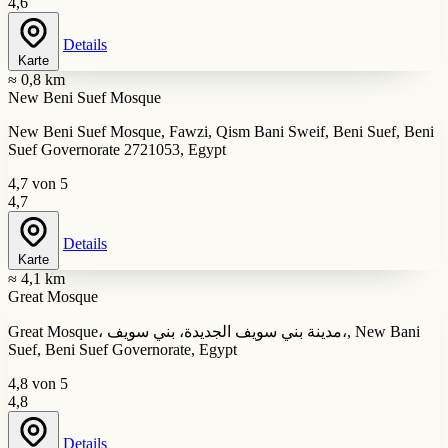
4,6
Details
Karte
≈ 0,8 km
New Beni Suef Mosque
New Beni Suef Mosque, Fawzi, Qism Bani Sweif, Beni Suef, Beni
Suef Governorate 2721053, Egypt
4,7 von 5
4,7
Details
Karte
≈ 4,1 km
Great Mosque
Great Mosque، مدينة بني سويف الجديدة، بني سويف،, New Bani
Suef, Beni Suef Governorate, Egypt
4,8 von 5
4,8
Details