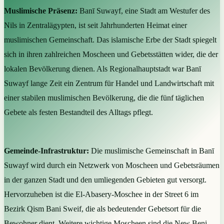
Muslimische Präsenz:
Banī Suwayf, eine Stadt am Westufer des
Nils in Zentralägypten, ist seit Jahrhunderten Heimat einer
muslimischen Gemeinschaft. Das islamische Erbe der Stadt spiegelt
sich in ihren zahlreichen Moscheen und Gebetsstätten wider, die der
lokalen Bevölkerung dienen. Als Regionalhauptstadt war Banī
Suwayf lange Zeit ein Zentrum für Handel und Landwirtschaft mit
einer stabilen muslimischen Bevölkerung, die die fünf täglichen
Gebete als festen Bestandteil des Alltags pflegt.
Gemeinde-Infrastruktur:
Die muslimische Gemeinschaft in Banī
Suwayf wird durch ein Netzwerk von Moscheen und Gebetsräumen
in der ganzen Stadt und den umliegenden Gebieten gut versorgt.
Hervorzuheben ist die El-Abasery-Moschee in der Street 6 im
Bezirk Qism Bani Sweif, die als bedeutender Gebetsort für die
Bewohner dient. Weitere wichtige Moscheen sind die New Beni