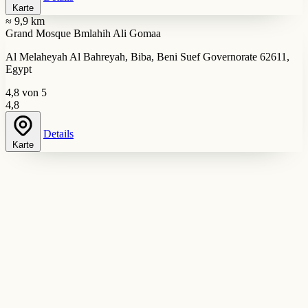
Karte
≈ 9,9 km
Grand Mosque Bmlahih Ali Gomaa
Al Melaheyah Al Bahreyah, Biba, Beni Suef Governorate 62611,
Egypt
4,8 von 5
4,8
Details
Karte