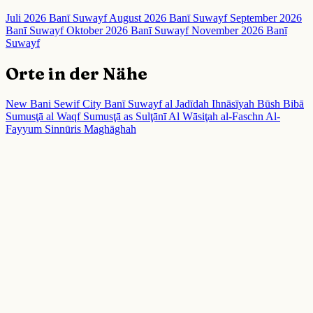
Juli 2026 Banī Suwayf
August 2026 Banī Suwayf
September 2026
Banī Suwayf
Oktober 2026 Banī Suwayf
November 2026 Banī
Suwayf
Orte in der Nähe
New Bani Sewif City
Banī Suwayf al Jadīdah
Ihnāsīyah
Būsh
Bibā
Sumusţā al Waqf
Sumusţā as Sulţānī
Al Wāsiţah
al-Faschn
Al-
Fayyum
Sinnūris
Maghāghah