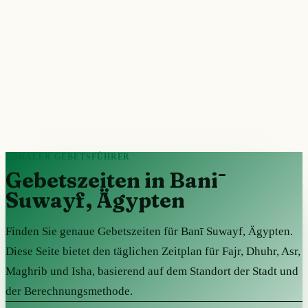
LOKALER GEBETSFÜHRER
Gebetszeiten in Banī
Suwayf, Ägypten
Finden Sie genaue Gebetszeiten für Banī Suwayf, Ägypten.
Diese Seite bietet den täglichen Zeitplan für Fajr, Dhuhr, Asr,
Maghrib und Isha, basierend auf dem Standort der Stadt und
der Berechnungsmethode.