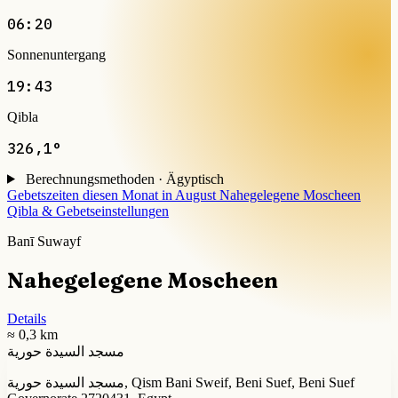
06:20
Sonnenuntergang
19:43
Qibla
326,1°
Berechnungsmethoden · Ägyptisch
Gebetszeiten diesen Monat in August
Nahegelegene Moscheen
Qibla & Gebetseinstellungen
Banī Suwayf
Nahegelegene Moscheen
Details
≈ 0,3 km
مسجد السيدة حورية
مسجد السيدة حورية, Qism Bani Sweif, Beni Suef, Beni Suef