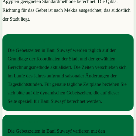
Ägypten geeigneten Standardmethode berechnet. Die Qibla-
Richtung für das Gebet ist nach Mekka ausgerichtet, das südöstlich
der Stadt liegt.
PRAKTISCHE ORIENTIERUNG
Die Gebetszeiten in Banī Suwayf werden täglich auf der
Grundlage der Koordinaten der Stadt und der gewählten
Berechnungsmethode aktualisiert. Die Zeiten verschieben sich
im Laufe des Jahres aufgrund saisonaler Änderungen der
Tageslichtstunden. Für genaue tägliche Zeitpläne beziehen Sie
sich bitte auf die dynamischen Gebetszeiten, die auf dieser
Seite speziell für Banī Suwayf berechnet werden.
SAISONALER RHYTHMUS
Die Gebetszeiten in Banī Suwayf variieren mit den