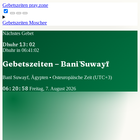
Gebetszeiten
pray.zone
Gebetszeiten
Moschee
Nächstes Gebet
Dhuhr
13:02
Dhuhr in 06:41:01
Gebetszeiten – Banī Suwayf
Banī Suwayf, Ägypten • Osteuropäische Zeit
(UTC+3)
06:20:59
Freitag, 7. August 2026