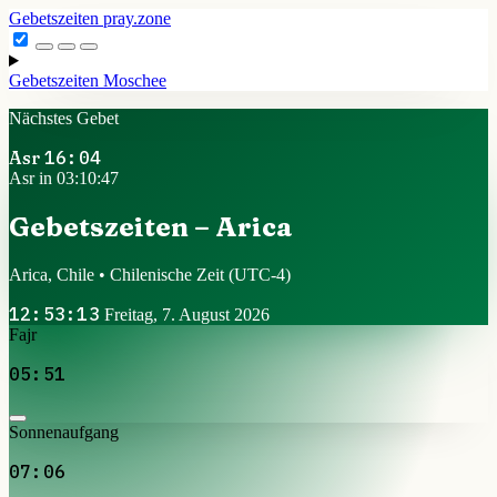
Gebetszeiten
pray.zone
Gebetszeiten
Moschee
Nächstes Gebet
Asr
16:04
Asr in 03:10:47
Gebetszeiten – Arica
Arica, Chile • Chilenische Zeit
(UTC-4)
12:53:13
Freitag, 7. August 2026
Fajr
05:51
Sonnenaufgang
07:06