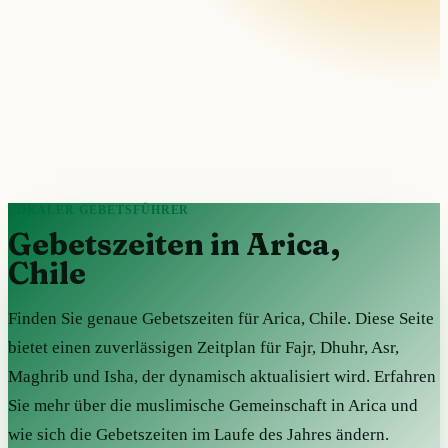
LOKALER GEBETSFÜHRER
Gebetszeiten in Arica,
Chile
Finden Sie genaue Gebetszeiten für Arica, Chile. Diese Seite
bietet einen zuverlässigen Zeitplan für Fajr, Dhuhr, Asr,
Maghrib und Isha, der dynamisch aktualisiert wird. Erfahren
Sie mehr über die muslimische Gemeinschaft in Arica und
wie sich die Gebetszeiten im Laufe des Jahres ändern.