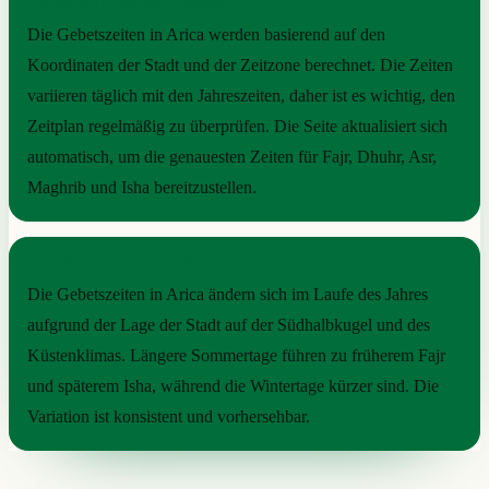
PRAKTISCHE ORIENTIERUNG
Die Gebetszeiten in Arica werden basierend auf den
Koordinaten der Stadt und der Zeitzone berechnet. Die Zeiten
variieren täglich mit den Jahreszeiten, daher ist es wichtig, den
Zeitplan regelmäßig zu überprüfen. Die Seite aktualisiert sich
automatisch, um die genauesten Zeiten für Fajr, Dhuhr, Asr,
Maghrib und Isha bereitzustellen.
SAISONALER RHYTHMUS
Die Gebetszeiten in Arica ändern sich im Laufe des Jahres
aufgrund der Lage der Stadt auf der Südhalbkugel und des
Küstenklimas. Längere Sommertage führen zu früherem Fajr
und späterem Isha, während die Wintertage kürzer sind. Die
Variation ist konsistent und vorhersehbar.