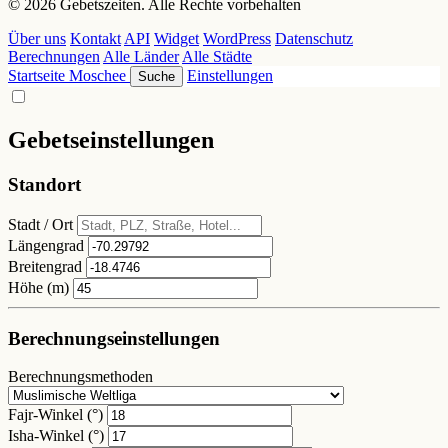
© 2026 Gebetszeiten. Alle Rechte vorbehalten
Über uns
Kontakt
API
Widget
WordPress
Datenschutz
Berechnungen
Alle Länder
Alle Städte
Startseite
Moschee
Einstellungen
Suche
Gebetseinstellungen
Standort
Stadt / Ort
Längengrad
Breitengrad
Höhe (m)
Berechnungseinstellungen
Berechnungsmethoden
Fajr-Winkel (°)
Isha-Winkel (°)